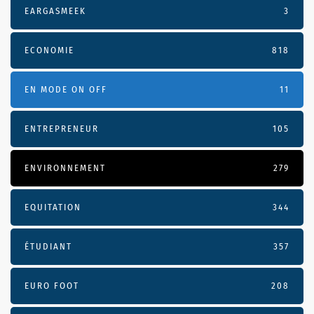
EARGASMEEK
3
ECONOMIE
818
EN MODE ON OFF
11
ENTREPRENEUR
105
ENVIRONNEMENT
279
EQUITATION
344
ÉTUDIANT
357
EURO FOOT
208