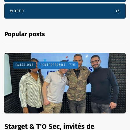
WORLD
36
Popular posts
EMISSIONS
J'ENTREPRENDS ! 🇫🇷
Starget & T'O Sec, invités de