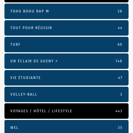
TOHU BOHU RAP 🤟
38
TOUT POUR RÉUSSIR
44
TURF
60
UN ÉCLAIR DE GUENY ⚡️
148
VIE ÉTUDIANTE
47
VOLLEY-BALL
3
VOYAGES / HÔTEL / LIFESTYLE
443
WEL
35