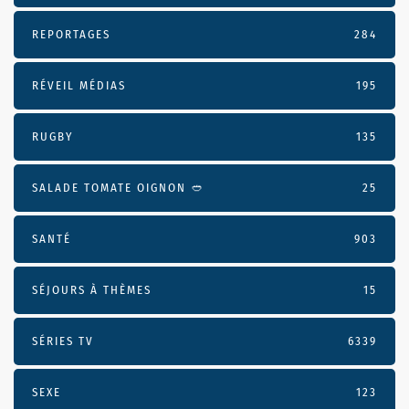
REPORTAGES
284
RÉVEIL MÉDIAS
195
RUGBY
135
SALADE TOMATE OIGNON 🥙
25
SANTÉ
903
SÉJOURS À THÈMES
15
SÉRIES TV
6339
SEXE
123