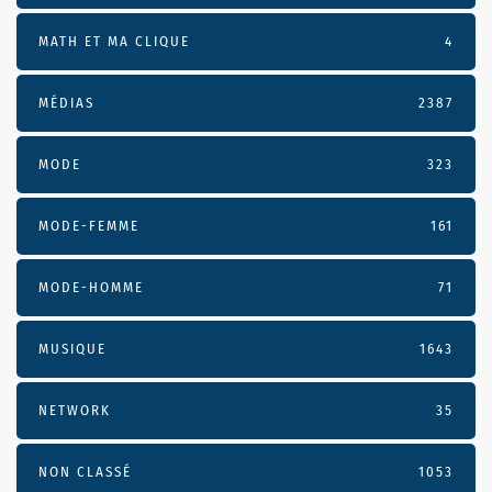
MATH ET MA CLIQUE
4
MÉDIAS
2387
MODE
323
MODE-FEMME
161
MODE-HOMME
71
MUSIQUE
1643
NETWORK
35
NON CLASSÉ
1053