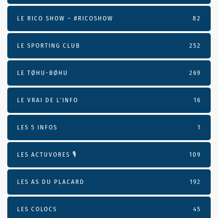
LE RICO SHOW – #RICOSHOW
82
LE SPORTING CLUB
252
LE TØHU-BØHU
269
LE VRAI DE L’INFO
16
LES 5 INFOS
1
LES ACTUVORES 🎙
109
LES AS DU PLACARD
192
LES COLOCS
45