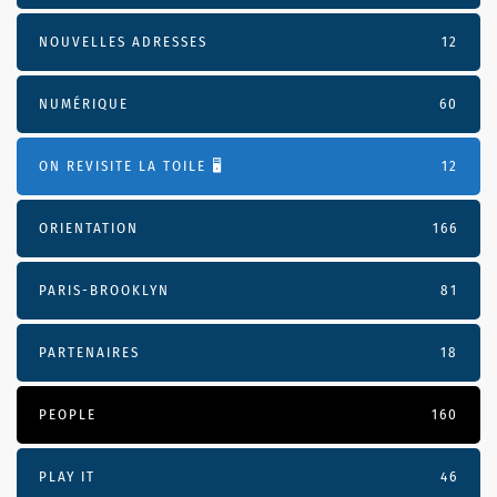
NOUVELLES ADRESSES
12
NUMÉRIQUE
60
ON REVISITE LA TOILE 🖥️
12
ORIENTATION
166
PARIS-BROOKLYN
81
PARTENAIRES
18
PEOPLE
160
PLAY IT
46