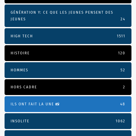
GÉNÉRATION Y: CE QUE LES JEUNES PENSENT DES
JEUNES
24
HIGH TECH
1511
HISTOIRE
120
HOMMES
52
HORS CADRE
2
ILS ONT FAIT LA UNE 📸
48
INSOLITE
1062