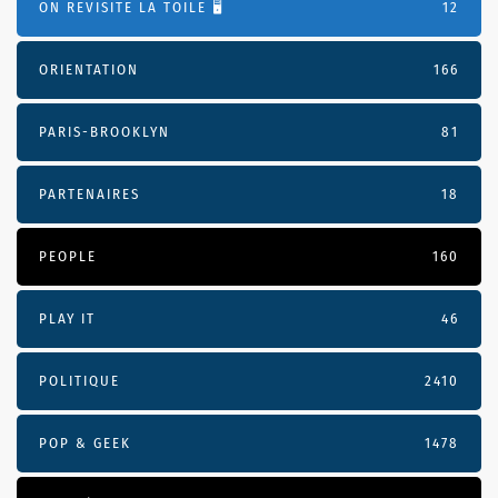
ON REVISITE LA TOILE 🖥️
12
ORIENTATION
166
PARIS-BROOKLYN
81
PARTENAIRES
18
PEOPLE
160
PLAY IT
46
POLITIQUE
2410
POP & GEEK
1478