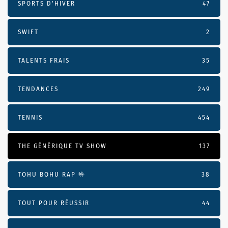
SPORTS D'HIVER
47
SWIFT
2
TALENTS FRAIS
35
TENDANCES
249
TENNIS
454
THE GÉNÉRIQUE TV SHOW
137
TOHU BOHU RAP 🤟
38
TOUT POUR RÉUSSIR
44