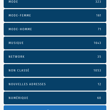
MODE
323
MODE-FEMME
161
MODE-HOMME
71
MUSIQUE
1643
NETWORK
35
NON CLASSÉ
1053
NOUVELLES ADRESSES
12
NUMÉRIQUE
60