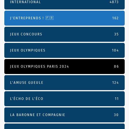
INTERNATIONAL
4873
J'ENTREPRENDS ! 🇫🇷
162
JEUX CONCOURS
35
JEUX OLYMPIQUES
104
JEUX OLYMPIQUES PARIS 2024
86
L'AMUSE GUEULE
124
L’ÉCHO DE L’ÉCO
11
LA BARONNE ET COMPAGNIE
30