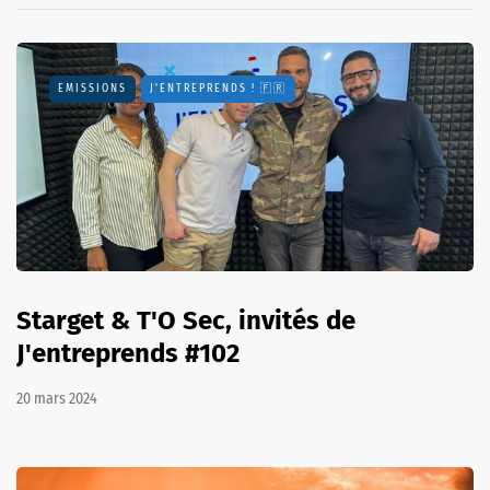
EMISSIONS
J'ENTREPRENDS ! 🇫🇷
Starget & T'O Sec, invités de
J'entreprends #102
20 mars 2024