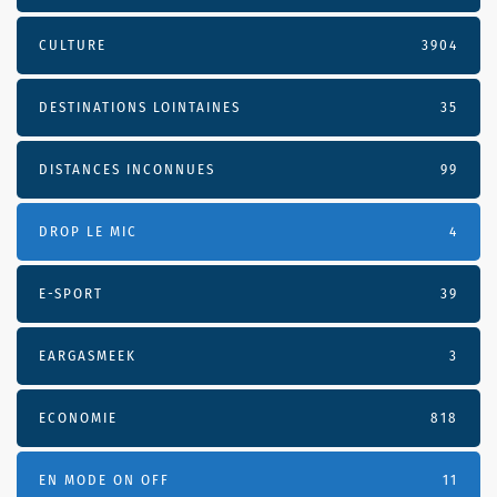
CULTURE
3904
DESTINATIONS LOINTAINES
35
DISTANCES INCONNUES
99
DROP LE MIC
4
E-SPORT
39
EARGASMEEK
3
ECONOMIE
818
EN MODE ON OFF
11