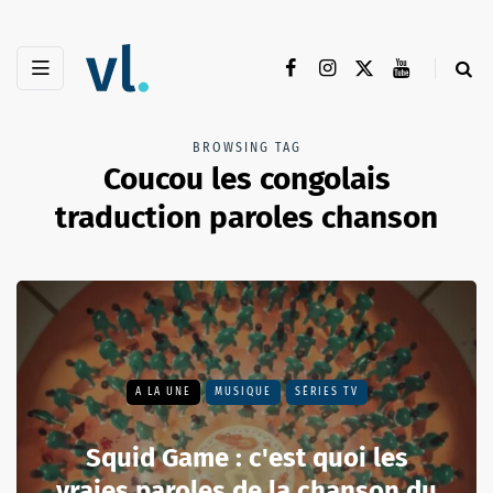
BROWSING TAG
Coucou les congolais
traduction paroles chanson
A LA UNE
MUSIQUE
SÉRIES TV
Squid Game : c'est quoi les
vraies paroles de la chanson du