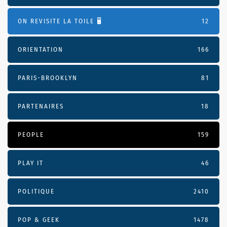
ON REVISITE LA TOILE 🖥️
12
ORIENTATION
166
PARIS-BROOKLYN
81
PARTENAIRES
18
PEOPLE
159
PLAY IT
46
POLITIQUE
2410
POP & GEEK
1478