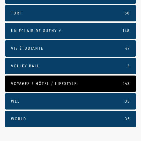
TURF
60
UN ÉCLAIR DE GUENY ⚡️
148
VIE ÉTUDIANTE
47
VOLLEY-BALL
3
VOYAGES / HÔTEL / LIFESTYLE
443
WEL
35
WORLD
36