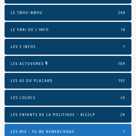
LE TØHU-BØHU
269
LE VRAI DE L’INFO
16
LES 5 INFOS
1
LES ACTUVORES 🎙
109
LES AS DU PLACARD
192
LES COLOCS
45
LES ENFANTS DE LA POLITIQUE – #LE2LP
28
LES MIX - TU ME REMERCIERAS
1