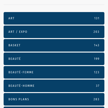
ART
131
ART / EXPO
203
BASKET
143
BEAUTÉ
199
BEAUTÉ-FEMME
123
BEAUTÉ-HOMME
37
BONS PLANS
283