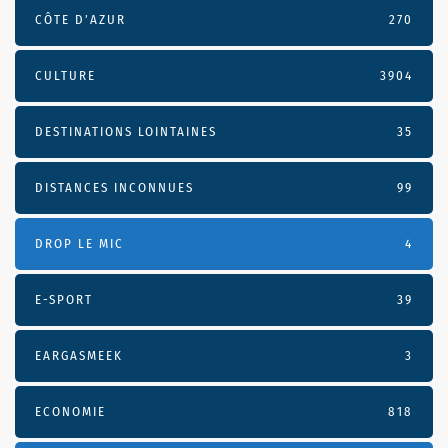
CÔTE D’AZUR
270
CULTURE
3904
DESTINATIONS LOINTAINES
35
DISTANCES INCONNUES
99
DROP LE MIC
4
E-SPORT
39
EARGASMEEK
3
ECONOMIE
818