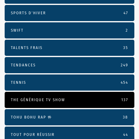
SPORTS D'HIVER
47
SWIFT
2
TALENTS FRAIS
35
TENDANCES
249
TENNIS
454
THE GÉNÉRIQUE TV SHOW
137
TOHU BOHU RAP 🤟
38
TOUT POUR RÉUSSIR
44