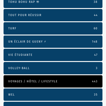
TOHU BOHU RAP 🤟
38
TOUT POUR RÉUSSIR
44
TURF
60
UN ÉCLAIR DE GUENY ⚡️
148
VIE ÉTUDIANTE
47
VOLLEY-BALL
3
VOYAGES / HÔTEL / LIFESTYLE
443
WEL
35