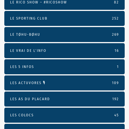
LE RICO SHOW – #RICOSHOW
82
LE SPORTING CLUB
252
LE TØHU-BØHU
269
LE VRAI DE L’INFO
16
LES 5 INFOS
1
LES ACTUVORES 🎙
109
LES AS DU PLACARD
192
LES COLOCS
45