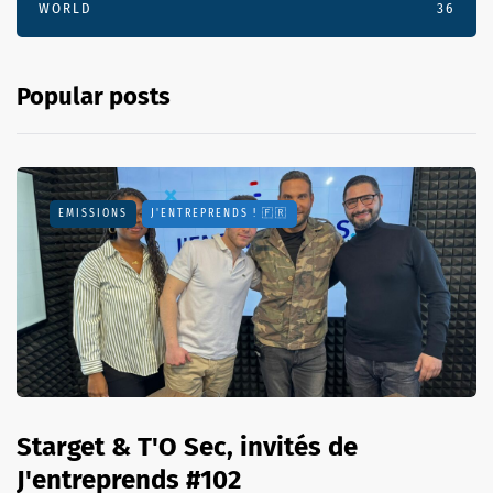
WORLD
36
Popular posts
EMISSIONS
J'ENTREPRENDS ! 🇫🇷
Starget & T'O Sec, invités de
J'entreprends #102