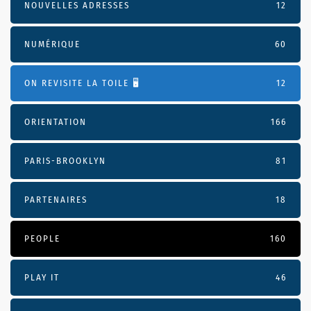
NOUVELLES ADRESSES
12
NUMÉRIQUE
60
ON REVISITE LA TOILE 🖥️
12
ORIENTATION
166
PARIS-BROOKLYN
81
PARTENAIRES
18
PEOPLE
160
PLAY IT
46