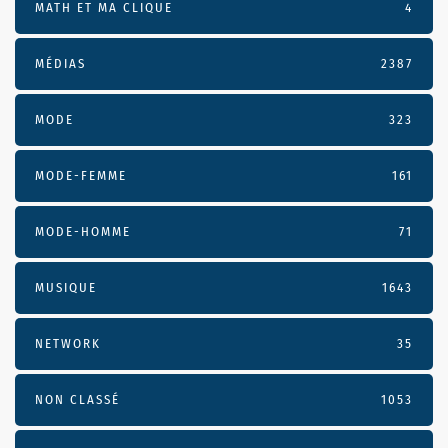
MATH ET MA CLIQUE
4
MÉDIAS
2387
MODE
323
MODE-FEMME
161
MODE-HOMME
71
MUSIQUE
1643
NETWORK
35
NON CLASSÉ
1053