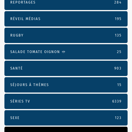
REPORTAGES
284
RÉVEIL MÉDIAS
195
RUGBY
135
SALADE TOMATE OIGNON 🥙
25
SANTÉ
903
SÉJOURS À THÈMES
15
SÉRIES TV
6339
SEXE
123