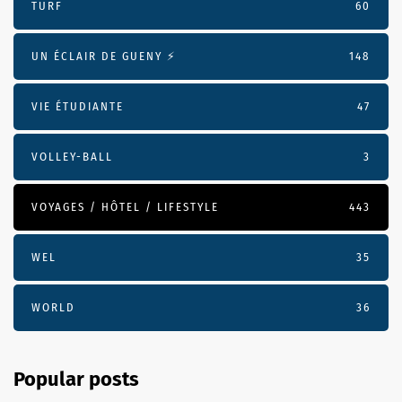
TURF
60
UN ÉCLAIR DE GUENY ⚡️
148
VIE ÉTUDIANTE
47
VOLLEY-BALL
3
VOYAGES / HÔTEL / LIFESTYLE
443
WEL
35
WORLD
36
Popular posts