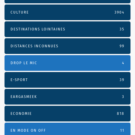
CULTURE
3904
DESTINATIONS LOINTAINES
35
DISTANCES INCONNUES
99
DROP LE MIC
4
E-SPORT
39
EARGASMEEK
3
ECONOMIE
818
EN MODE ON OFF
11