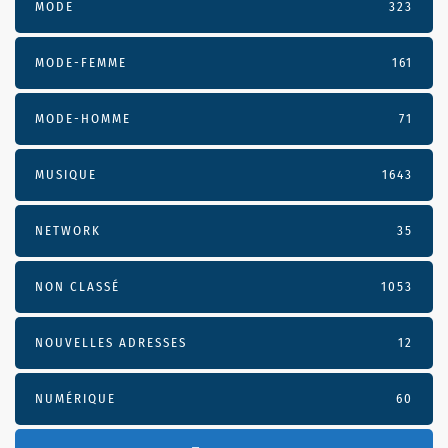
MODE
323
MODE-FEMME
161
MODE-HOMME
71
MUSIQUE
1643
NETWORK
35
NON CLASSÉ
1053
NOUVELLES ADRESSES
12
NUMÉRIQUE
60