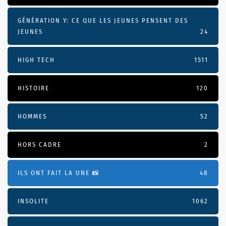
GÉNÉRATION Y: CE QUE LES JEUNES PENSENT DES
JEUNES
24
HIGH TECH
1511
HISTOIRE
120
HOMMES
52
HORS CADRE
2
ILS ONT FAIT LA UNE 📸
48
INSOLITE
1062