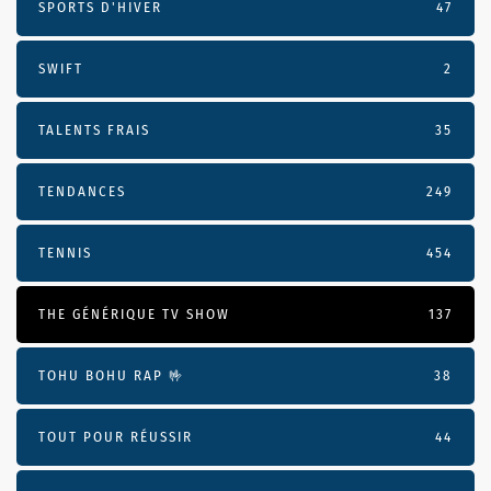
SPORTS D'HIVER
47
SWIFT
2
TALENTS FRAIS
35
TENDANCES
249
TENNIS
454
THE GÉNÉRIQUE TV SHOW
137
TOHU BOHU RAP 🤟
38
TOUT POUR RÉUSSIR
44