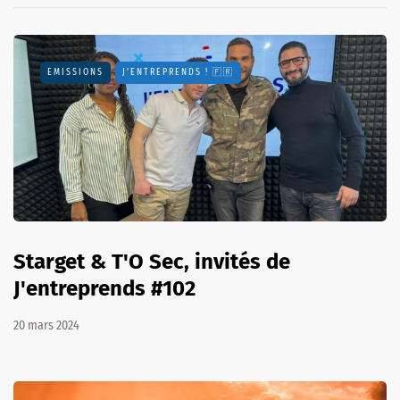
EMISSIONS
J'ENTREPRENDS ! 🇫🇷
Starget & T'O Sec, invités de
J'entreprends #102
20 mars 2024