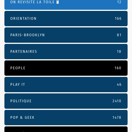
ON REVISITE LA TOILE 🖥️
12
ORIENTATION
166
PARIS-BROOKLYN
81
PARTENAIRES
18
PEOPLE
160
PLAY IT
46
POLITIQUE
2410
POP & GEEK
1478