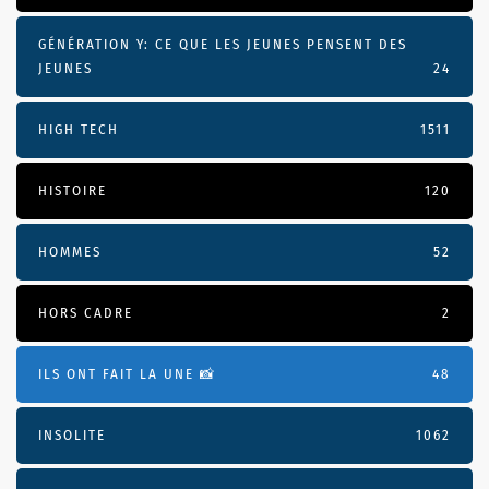
GÉNÉRATION Y: CE QUE LES JEUNES PENSENT DES
JEUNES
24
HIGH TECH
1511
HISTOIRE
120
HOMMES
52
HORS CADRE
2
ILS ONT FAIT LA UNE 📸
48
INSOLITE
1062