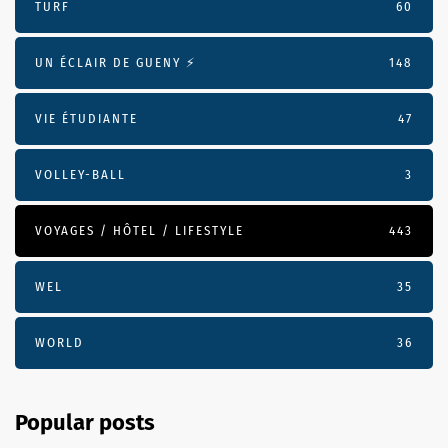
TURF
60
UN ÉCLAIR DE GUENY ⚡️
148
VIE ÉTUDIANTE
47
VOLLEY-BALL
3
VOYAGES / HÔTEL / LIFESTYLE
443
WEL
35
WORLD
36
Popular posts