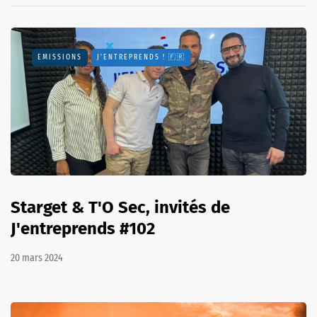
EMISSIONS
J'ENTREPRENDS ! 🇫🇷
Starget & T'O Sec, invités de
J'entreprends #102
20 mars 2024