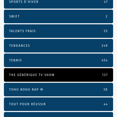
SPORTS D'HIVER
47
SWIFT
2
TALENTS FRAIS
35
TENDANCES
249
TENNIS
454
THE GÉNÉRIQUE TV SHOW
137
TOHU BOHU RAP 🤟
38
TOUT POUR RÉUSSIR
44