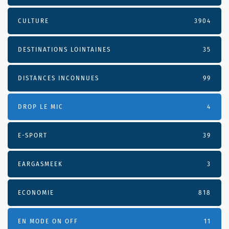
CULTURE
3904
DESTINATIONS LOINTAINES
35
DISTANCES INCONNUES
99
DROP LE MIC
4
E-SPORT
39
EARGASMEEK
3
ECONOMIE
818
EN MODE ON OFF
11