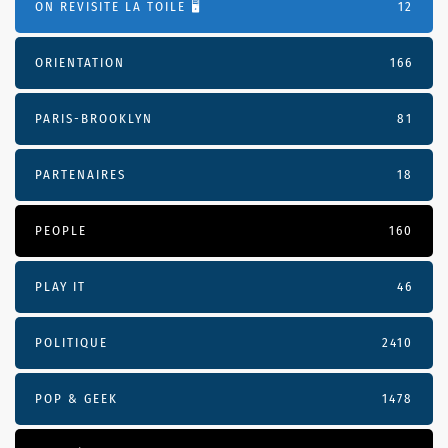
ON REVISITE LA TOILE 🖥️
12
ORIENTATION
166
PARIS-BROOKLYN
81
PARTENAIRES
18
PEOPLE
160
PLAY IT
46
POLITIQUE
2410
POP & GEEK
1478