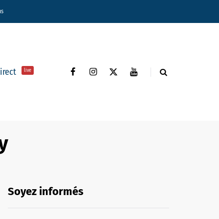
ns
direct
live
y
Soyez informés