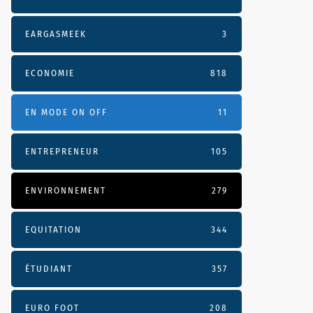
EARGASMEEK
3
ECONOMIE
818
EN MODE ON OFF
11
ENTREPRENEUR
105
ENVIRONNEMENT
279
EQUITATION
344
ÉTUDIANT
357
EURO FOOT
208