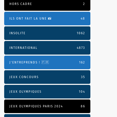
HORS CADRE
2
ILS ONT FAIT LA UNE 📸
48
INSOLITE
1062
INTERNATIONAL
4873
J'ENTREPRENDS ! 🇫🇷
162
JEUX CONCOURS
35
JEUX OLYMPIQUES
104
JEUX OLYMPIQUES PARIS 2024
86