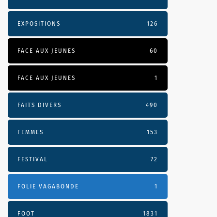
EXPOSITIONS
126
FACE AUX JEUNES
60
FACE AUX JEUNES
1
FAITS DIVERS
490
FEMMES
153
FESTIVAL
72
FOLIE VAGABONDE
1
FOOT
1831