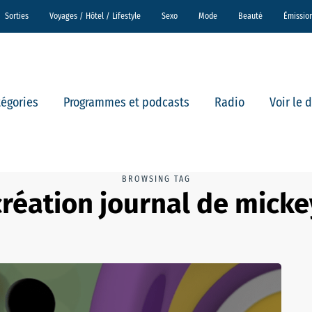
Sorties
Voyages / Hôtel / Lifestyle
Sexo
Mode
Beauté
Émissio
tégories
Programmes et podcasts
Radio
Voir le 
BROWSING TAG
création journal de micke