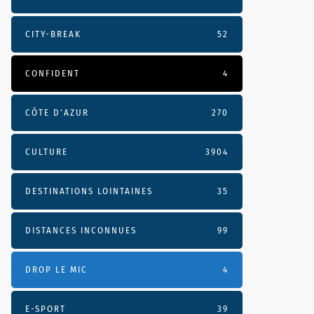
CITY-BREAK
52
CONFIDENT
4
CÔTE D’AZUR
270
CULTURE
3904
DESTINATIONS LOINTAINES
35
DISTANCES INCONNUES
99
DROP LE MIC
4
E-SPORT
39