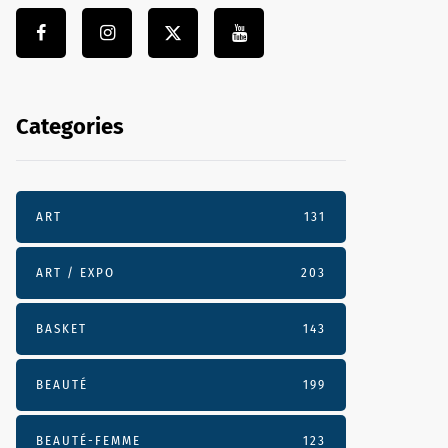
Categories
ART
131
ART / EXPO
203
BASKET
143
BEAUTÉ
199
BEAUTÉ-FEMME
123