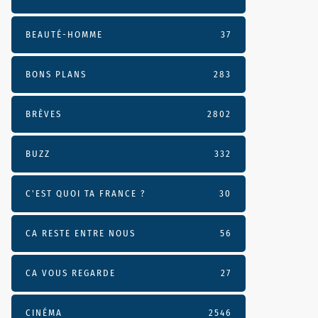
BEAUTÉ-HOMME
37
BONS PLANS
283
BRÈVES
2802
BUZZ
332
C'EST QUOI TA FRANCE ?
30
CA RESTE ENTRE NOUS
56
CA VOUS REGARDE
27
CINÉMA
2546