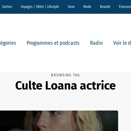
Sorties
Voyages / Hôtel / Lifestyle
Sexo
Mode
Beauté
Émissio
tégories
Programmes et podcasts
Radio
Voir le 
BROWSING TAG
Culte Loana actrice