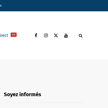
ns
direct
live
Soyez informés