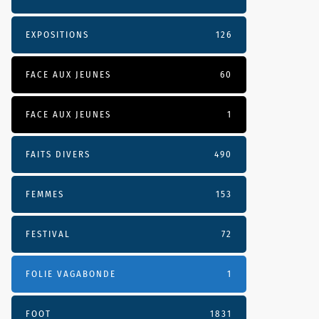
EXPOSITIONS
126
FACE AUX JEUNES
60
FACE AUX JEUNES
1
FAITS DIVERS
490
FEMMES
153
FESTIVAL
72
FOLIE VAGABONDE
1
FOOT
1831