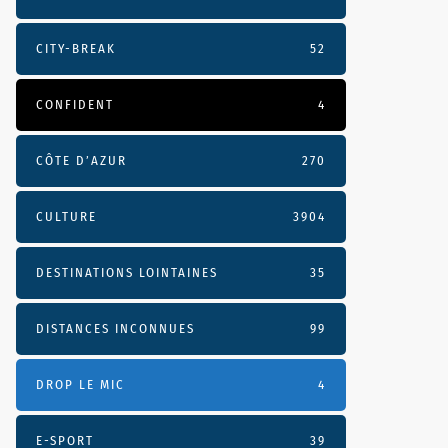
CITY-BREAK
52
CONFIDENT
4
CÔTE D’AZUR
270
CULTURE
3904
DESTINATIONS LOINTAINES
35
DISTANCES INCONNUES
99
DROP LE MIC
4
E-SPORT
39