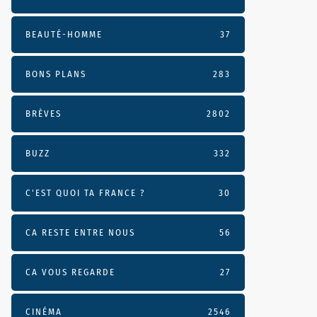
BEAUTÉ-HOMME
37
BONS PLANS
283
BRÈVES
2802
BUZZ
332
C'EST QUOI TA FRANCE ?
30
CA RESTE ENTRE NOUS
56
CA VOUS REGARDE
27
CINÉMA
2546