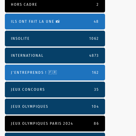
HORS CADRE
2
ILS ONT FAIT LA UNE 📸
48
INSOLITE
1062
INTERNATIONAL
4873
J'ENTREPRENDS ! 🇫🇷
162
JEUX CONCOURS
35
JEUX OLYMPIQUES
104
JEUX OLYMPIQUES PARIS 2024
86