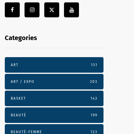
Categories
ART
131
ART / EXPO
203
BASKET
143
BEAUTÉ
199
BEAUTÉ-FEMME
123