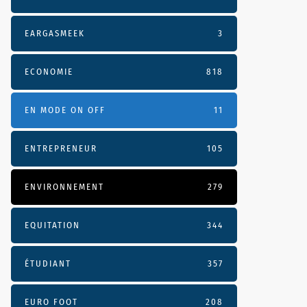
EARGASMEEK
3
ECONOMIE
818
EN MODE ON OFF
11
ENTREPRENEUR
105
ENVIRONNEMENT
279
EQUITATION
344
ÉTUDIANT
357
EURO FOOT
208