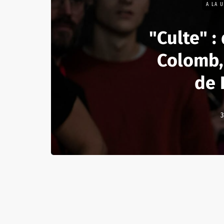
A LA 
"Culte" :
Colomb, 
de 
3