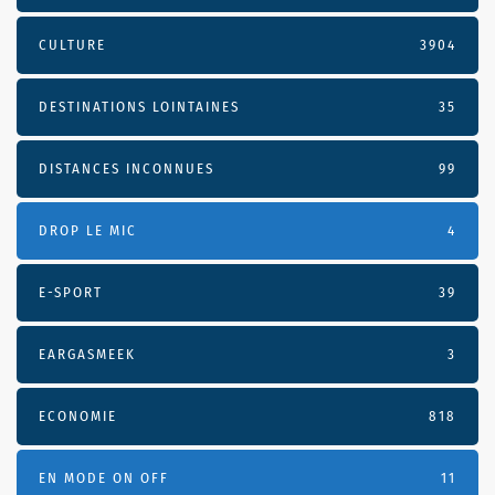
CULTURE
3904
DESTINATIONS LOINTAINES
35
DISTANCES INCONNUES
99
DROP LE MIC
4
E-SPORT
39
EARGASMEEK
3
ECONOMIE
818
EN MODE ON OFF
11