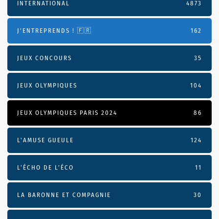
INTERNATIONAL
4873
J'ENTREPRENDS ! 🇫🇷
162
JEUX CONCOURS
35
JEUX OLYMPIQUES
104
JEUX OLYMPIQUES PARIS 2024
86
L'AMUSE GUEULE
124
L’ÉCHO DE L’ÉCO
11
LA BARONNE ET COMPAGNIE
30