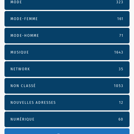
MODE
323
MODE-FEMME
161
MODE-HOMME
71
MUSIQUE
1643
NETWORK
35
NON CLASSÉ
1053
NOUVELLES ADRESSES
12
NUMÉRIQUE
60