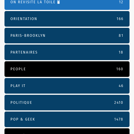
ON REVISITE LA TOILE 🖥️
12
ORIENTATION
166
PARIS-BROOKLYN
81
PARTENAIRES
18
PEOPLE
160
PLAY IT
46
POLITIQUE
2410
POP & GEEK
1478