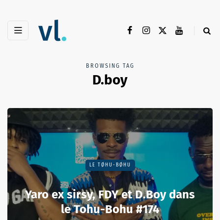
BROWSING TAG
D.boy
LE TØHU-BØHU
Yaro ex sirsy, FDY et D.Boy dans
le Tohu-Bohu #174