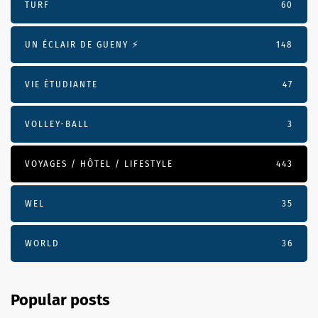
TURF
60
UN ÉCLAIR DE GUENY ⚡️
148
VIE ÉTUDIANTE
47
VOLLEY-BALL
3
VOYAGES / HÔTEL / LIFESTYLE
443
WEL
35
WORLD
36
Popular posts