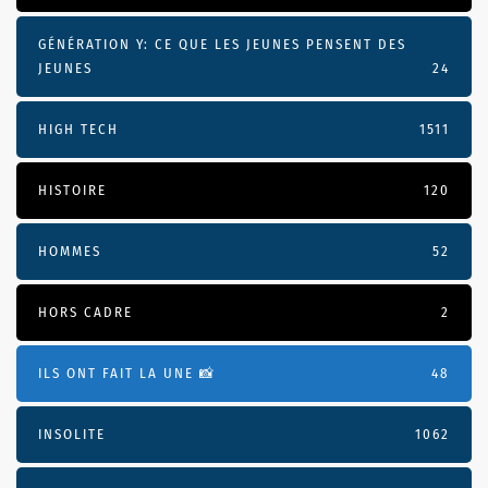
GÉNÉRATION Y: CE QUE LES JEUNES PENSENT DES
JEUNES
24
HIGH TECH
1511
HISTOIRE
120
HOMMES
52
HORS CADRE
2
ILS ONT FAIT LA UNE 📸
48
INSOLITE
1062