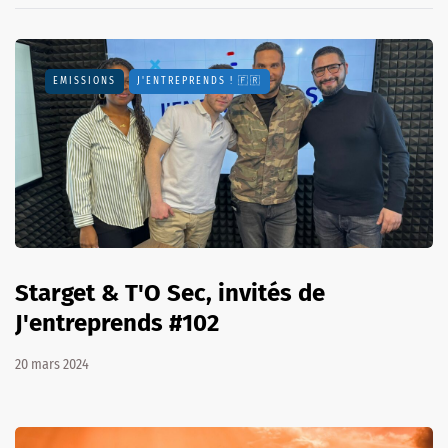
EMISSIONS
J'ENTREPRENDS ! 🇫🇷
Starget & T'O Sec, invités de
J'entreprends #102
20 mars 2024