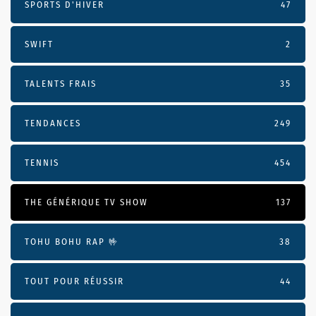
SPORTS D'HIVER
47
SWIFT
2
TALENTS FRAIS
35
TENDANCES
249
TENNIS
454
THE GÉNÉRIQUE TV SHOW
137
TOHU BOHU RAP 🤟
38
TOUT POUR RÉUSSIR
44