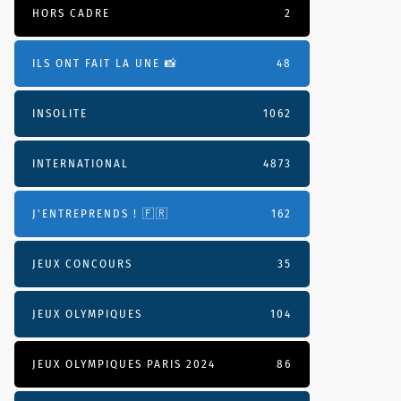
HORS CADRE
2
ILS ONT FAIT LA UNE 📸
48
INSOLITE
1062
INTERNATIONAL
4873
J'ENTREPRENDS ! 🇫🇷
162
JEUX CONCOURS
35
JEUX OLYMPIQUES
104
JEUX OLYMPIQUES PARIS 2024
86