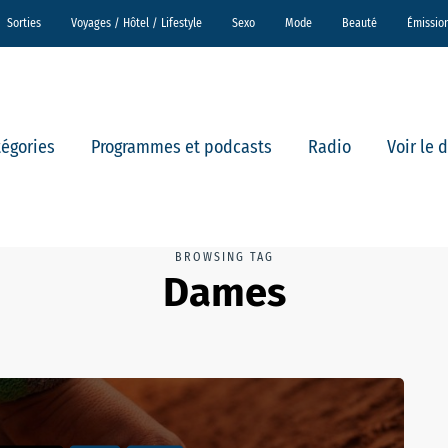
Sorties
Voyages / Hôtel / Lifestyle
Sexo
Mode
Beauté
Émissio
tégories
Programmes et podcasts
Radio
Voir le 
BROWSING TAG
Dames