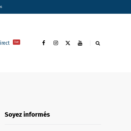
ns
direct
live
Soyez informés