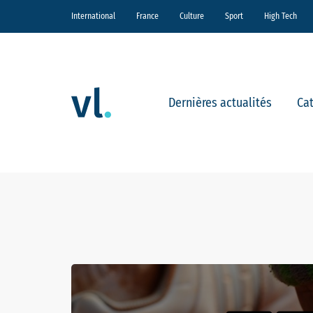
International
France
Culture
Sport
High Tech
Dernières actualités
Ca