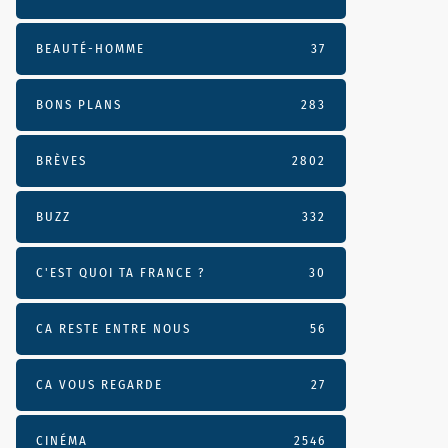
BEAUTÉ-HOMME
37
BONS PLANS
283
BRÈVES
2802
BUZZ
332
C'EST QUOI TA FRANCE ?
30
CA RESTE ENTRE NOUS
56
CA VOUS REGARDE
27
CINÉMA
2546