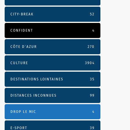
CITY-BREAK
52
CONFIDENT
4
CÔTE D’AZUR
270
CULTURE
3904
DESTINATIONS LOINTAINES
35
DISTANCES INCONNUES
99
DROP LE MIC
4
E-SPORT
39