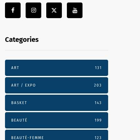
Categories
ART
131
ART / EXPO
203
BASKET
143
BEAUTÉ
199
BEAUTÉ-FEMME
123