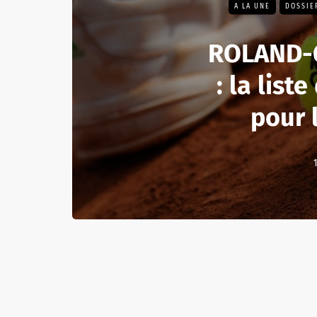
A LA UNE
DOSSIE
ROLAND-
: la list
pour 
1