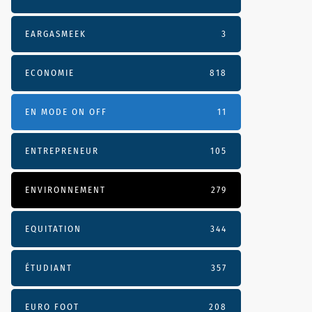
EARGASMEEK
3
ECONOMIE
818
EN MODE ON OFF
11
ENTREPRENEUR
105
ENVIRONNEMENT
279
EQUITATION
344
ÉTUDIANT
357
EURO FOOT
208