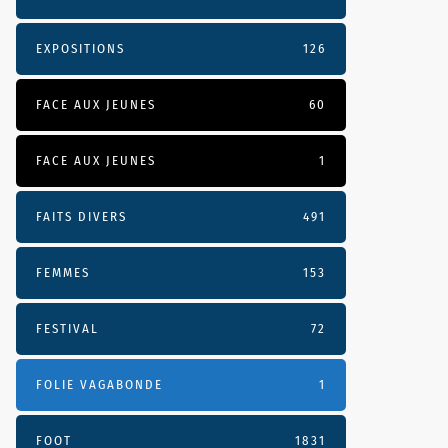
EXPOSITIONS
126
FACE AUX JEUNES
60
FACE AUX JEUNES
1
FAITS DIVERS
491
FEMMES
153
FESTIVAL
72
FOLIE VAGABONDE
1
FOOT
1831