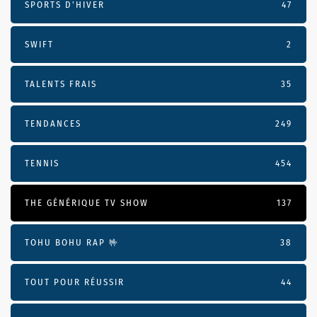
SPORTS D'HIVER
47
SWIFT
2
TALENTS FRAIS
35
TENDANCES
249
TENNIS
454
THE GÉNÉRIQUE TV SHOW
137
TOHU BOHU RAP 🤟
38
TOUT POUR RÉUSSIR
44