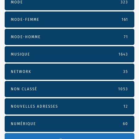
MODE
323
MODE-FEMME
161
MODE-HOMME
71
MUSIQUE
1643
NETWORK
35
NON CLASSÉ
1053
NOUVELLES ADRESSES
12
NUMÉRIQUE
60