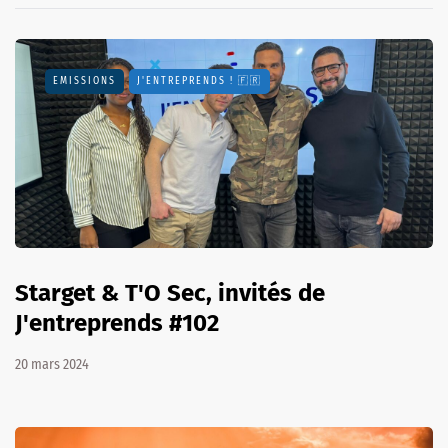
EMISSIONS
J'ENTREPRENDS ! 🇫🇷
Starget & T'O Sec, invités de
J'entreprends #102
20 mars 2024