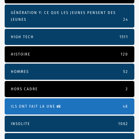
GÉNÉRATION Y: CE QUE LES JEUNES PENSENT DES
JEUNES
24
HIGH TECH
1511
HISTOIRE
120
HOMMES
52
HORS CADRE
2
ILS ONT FAIT LA UNE 📸
48
INSOLITE
1062