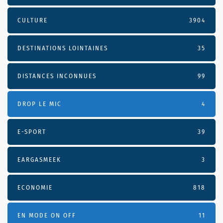
CULTURE
3904
DESTINATIONS LOINTAINES
35
DISTANCES INCONNUES
99
DROP LE MIC
4
E-SPORT
39
EARGASMEEK
3
ECONOMIE
818
EN MODE ON OFF
11