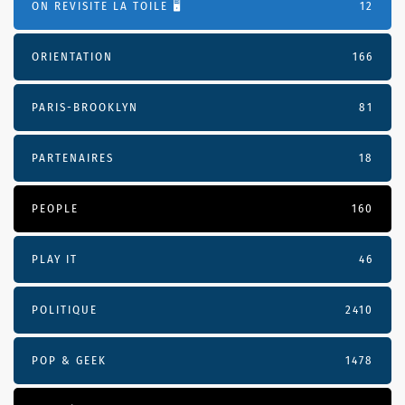
ON REVISITE LA TOILE 🖥️
12
ORIENTATION
166
PARIS-BROOKLYN
81
PARTENAIRES
18
PEOPLE
160
PLAY IT
46
POLITIQUE
2410
POP & GEEK
1478