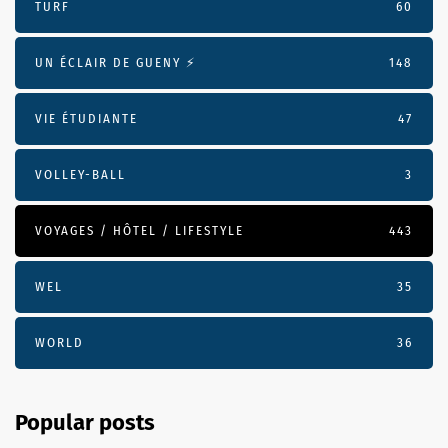
TURF
60
UN ÉCLAIR DE GUENY ⚡️
148
VIE ÉTUDIANTE
47
VOLLEY-BALL
3
VOYAGES / HÔTEL / LIFESTYLE
443
WEL
35
WORLD
36
Popular posts