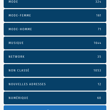
MODE
324
MODE-FEMME
161
MODE-HOMME
71
MUSIQUE
1644
NETWORK
35
NON CLASSÉ
1053
NOUVELLES ADRESSES
12
NUMÉRIQUE
60