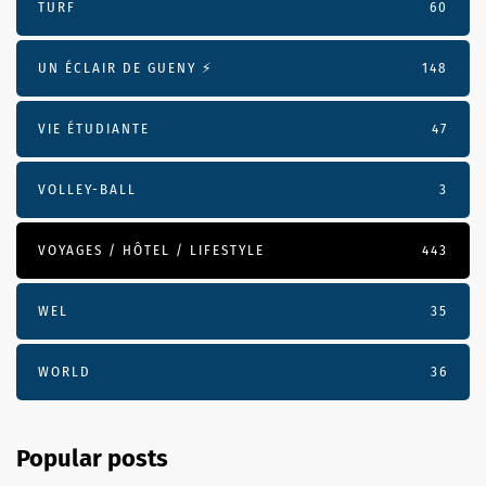
TURF
60
UN ÉCLAIR DE GUENY ⚡️
148
VIE ÉTUDIANTE
47
VOLLEY-BALL
3
VOYAGES / HÔTEL / LIFESTYLE
443
WEL
35
WORLD
36
Popular posts