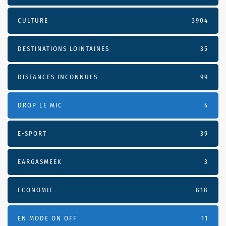
CULTURE
3904
DESTINATIONS LOINTAINES
35
DISTANCES INCONNUES
99
DROP LE MIC
4
E-SPORT
39
EARGASMEEK
3
ECONOMIE
818
EN MODE ON OFF
11