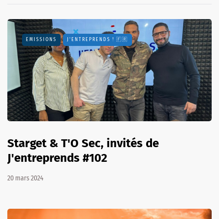
EMISSIONS
J'ENTREPRENDS ! 🇫🇷
Starget & T'O Sec, invités de
J'entreprends #102
20 mars 2024