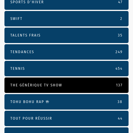
SPORTS D'HIVER
47
SWIFT
2
TALENTS FRAIS
35
TENDANCES
249
TENNIS
454
THE GÉNÉRIQUE TV SHOW
137
TOHU BOHU RAP 🤟
38
TOUT POUR RÉUSSIR
44