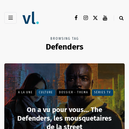
BROWSING TAG
Defenders
A LA UNE
CULTURE
DOSSIER - THEMA
SÉRIES TV
On a vu pour vous... The
Defenders, les mousquetaires
de la street