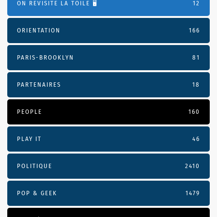
ON REVISITE LA TOILE 🖥️
12
ORIENTATION
166
PARIS-BROOKLYN
81
PARTENAIRES
18
PEOPLE
160
PLAY IT
46
POLITIQUE
2410
POP & GEEK
1479