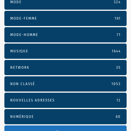
MODE
324
MODE-FEMME
161
MODE-HOMME
71
MUSIQUE
1644
NETWORK
35
NON CLASSÉ
1053
NOUVELLES ADRESSES
12
NUMÉRIQUE
60