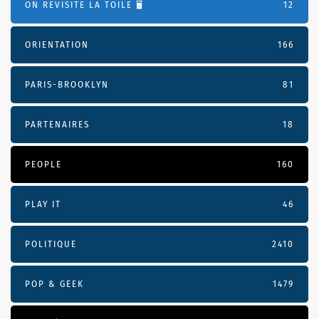
ON REVISITE LA TOILE 🖥️
12
ORIENTATION
166
PARIS-BROOKLYN
81
PARTENAIRES
18
PEOPLE
160
PLAY IT
46
POLITIQUE
2410
POP & GEEK
1479