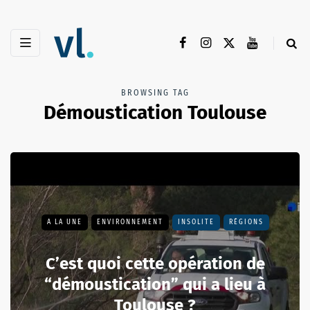
BROWSING TAG
Démoustication Toulouse
A LA UNE
ENVIRONNEMENT
INSOLITE
RÉGIONS
C’est quoi cette opération de
“démoustication” qui a lieu à
Toulouse ?