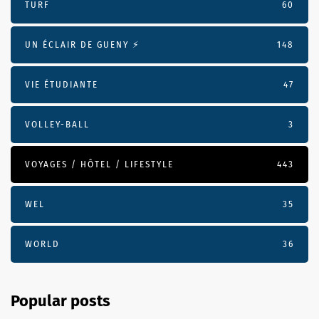
TURF
60
UN ÉCLAIR DE GUENY ⚡️
148
VIE ÉTUDIANTE
47
VOLLEY-BALL
3
VOYAGES / HÔTEL / LIFESTYLE
443
WEL
35
WORLD
36
Popular posts