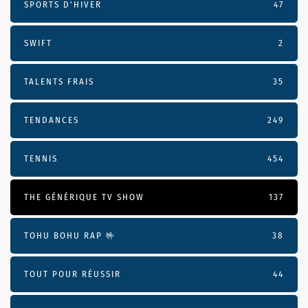
SPORTS D'HIVER
47
SWIFT
2
TALENTS FRAIS
35
TENDANCES
249
TENNIS
454
THE GÉNÉRIQUE TV SHOW
137
TOHU BOHU RAP 🤟
38
TOUT POUR RÉUSSIR
44