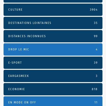
CULTURE
3904
DESTINATIONS LOINTAINES
35
DISTANCES INCONNUES
99
DROP LE MIC
4
E-SPORT
39
EARGASMEEK
3
ECONOMIE
818
EN MODE ON OFF
11