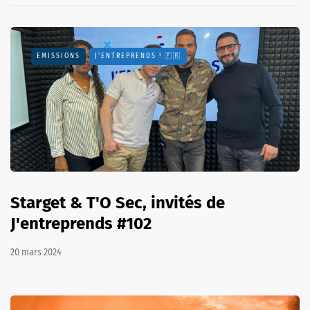
EMISSIONS
J'ENTREPRENDS ! 🇫🇷
Starget & T'O Sec, invités de
J'entreprends #102
20 mars 2024