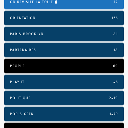
ON REVISITE LA TOILE 🖥️
12
ORIENTATION
166
PARIS-BROOKLYN
81
PARTENAIRES
18
PEOPLE
160
PLAY IT
46
POLITIQUE
2410
POP & GEEK
1479