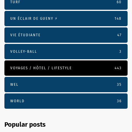
TURF
60
UN ÉCLAIR DE GUENY ⚡️
148
VIE ÉTUDIANTE
47
VOLLEY-BALL
3
VOYAGES / HÔTEL / LIFESTYLE
443
WEL
35
WORLD
36
Popular posts