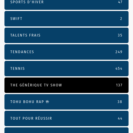
SPORTS D'HIVER
47
SWIFT
2
TALENTS FRAIS
35
TENDANCES
249
TENNIS
454
THE GÉNÉRIQUE TV SHOW
137
TOHU BOHU RAP 🤟
38
TOUT POUR RÉUSSIR
44