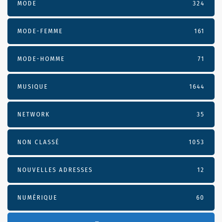
MODE
324
MODE-FEMME
161
MODE-HOMME
71
MUSIQUE
1644
NETWORK
35
NON CLASSÉ
1053
NOUVELLES ADRESSES
12
NUMÉRIQUE
60