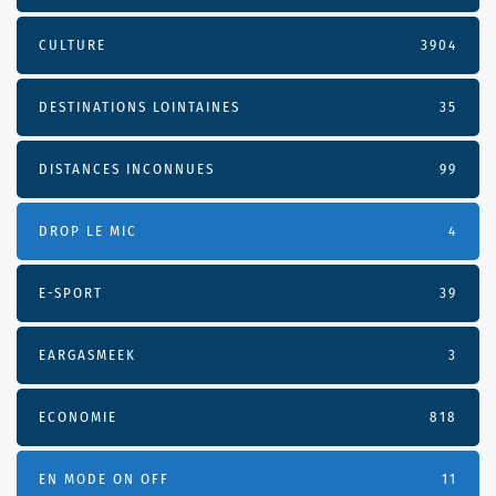
CULTURE
3904
DESTINATIONS LOINTAINES
35
DISTANCES INCONNUES
99
DROP LE MIC
4
E-SPORT
39
EARGASMEEK
3
ECONOMIE
818
EN MODE ON OFF
11