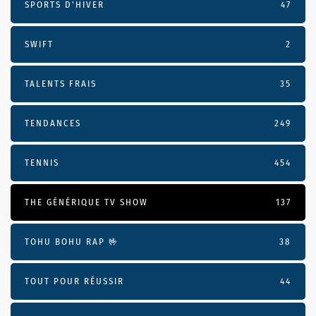
SPORTS D'HIVER
47
SWIFT
2
TALENTS FRAIS
35
TENDANCES
249
TENNIS
454
THE GÉNÉRIQUE TV SHOW
137
TOHU BOHU RAP 🤟
38
TOUT POUR RÉUSSIR
44