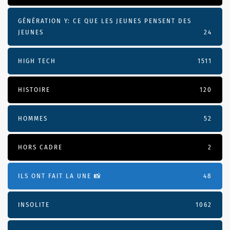
GÉNÉRATION Y: CE QUE LES JEUNES PENSENT DES
JEUNES
24
HIGH TECH
1511
HISTOIRE
120
HOMMES
52
HORS CADRE
2
ILS ONT FAIT LA UNE 📸
48
INSOLITE
1062