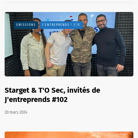
EMISSIONS
J'ENTREPRENDS ! 🇫🇷
Starget & T'O Sec, invités de
J'entreprends #102
20 mars 2024