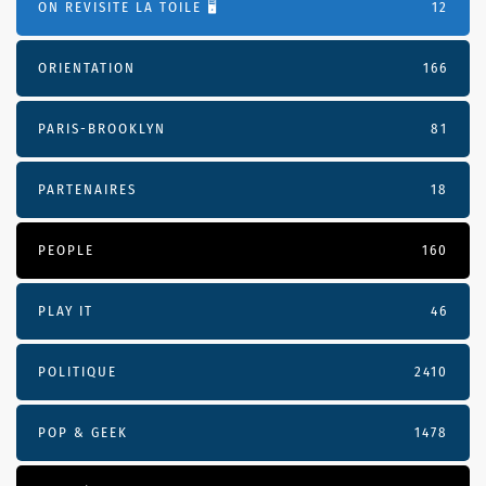
ON REVISITE LA TOILE 🖥️
12
ORIENTATION
166
PARIS-BROOKLYN
81
PARTENAIRES
18
PEOPLE
160
PLAY IT
46
POLITIQUE
2410
POP & GEEK
1478