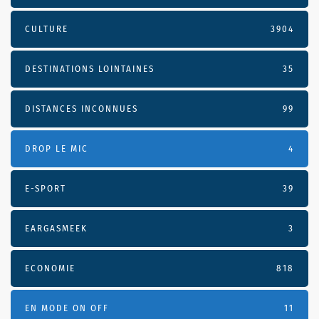
CULTURE
3904
DESTINATIONS LOINTAINES
35
DISTANCES INCONNUES
99
DROP LE MIC
4
E-SPORT
39
EARGASMEEK
3
ECONOMIE
818
EN MODE ON OFF
11