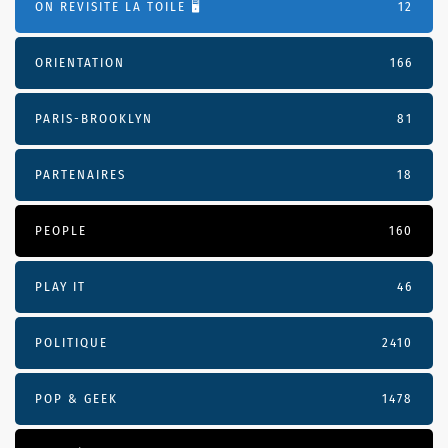
ON REVISITE LA TOILE 🖥️
12
ORIENTATION
166
PARIS-BROOKLYN
81
PARTENAIRES
18
PEOPLE
160
PLAY IT
46
POLITIQUE
2410
POP & GEEK
1478