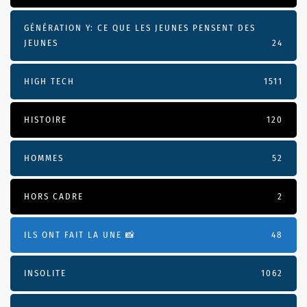
GÉNÉRATION Y: CE QUE LES JEUNES PENSENT DES
JEUNES
24
HIGH TECH
1511
HISTOIRE
120
HOMMES
52
HORS CADRE
2
ILS ONT FAIT LA UNE 📸
48
INSOLITE
1062