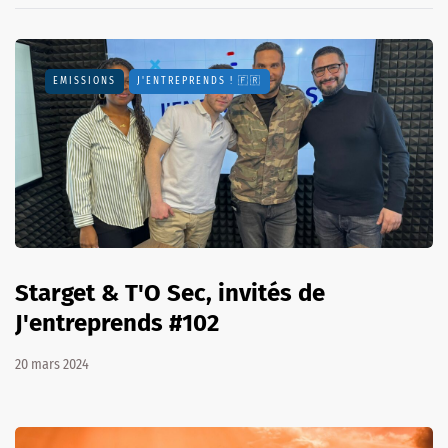
EMISSIONS
J'ENTREPRENDS ! 🇫🇷
Starget & T'O Sec, invités de
J'entreprends #102
20 mars 2024