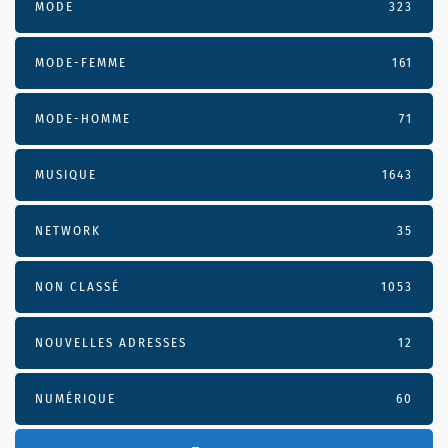
MODE
323
MODE-FEMME
161
MODE-HOMME
71
MUSIQUE
1643
NETWORK
35
NON CLASSÉ
1053
NOUVELLES ADRESSES
12
NUMÉRIQUE
60