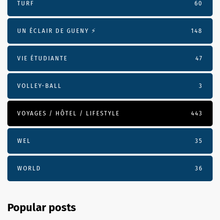
TURF
60
UN ÉCLAIR DE GUENY ⚡️
148
VIE ÉTUDIANTE
47
VOLLEY-BALL
3
VOYAGES / HÔTEL / LIFESTYLE
443
WEL
35
WORLD
36
Popular posts