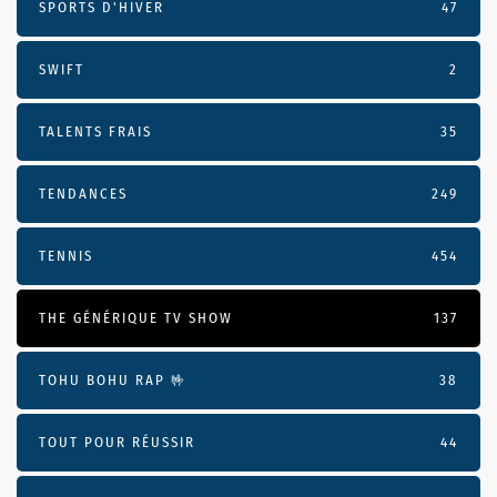
SPORTS D'HIVER
47
SWIFT
2
TALENTS FRAIS
35
TENDANCES
249
TENNIS
454
THE GÉNÉRIQUE TV SHOW
137
TOHU BOHU RAP 🤟
38
TOUT POUR RÉUSSIR
44