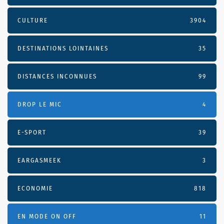
CULTURE
3904
DESTINATIONS LOINTAINES
35
DISTANCES INCONNUES
99
DROP LE MIC
4
E-SPORT
39
EARGASMEEK
3
ECONOMIE
818
EN MODE ON OFF
11