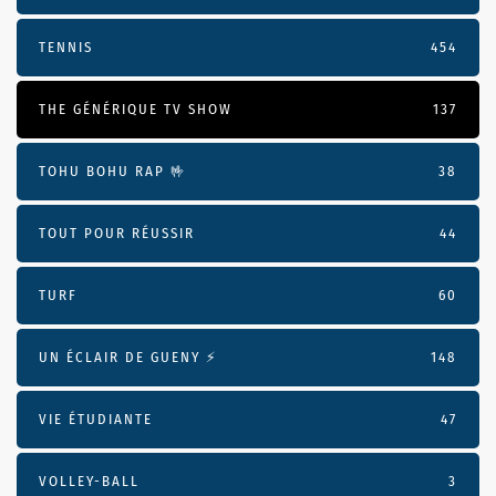
TENNIS
454
THE GÉNÉRIQUE TV SHOW
137
TOHU BOHU RAP 🤟
38
TOUT POUR RÉUSSIR
44
TURF
60
UN ÉCLAIR DE GUENY ⚡️
148
VIE ÉTUDIANTE
47
VOLLEY-BALL
3