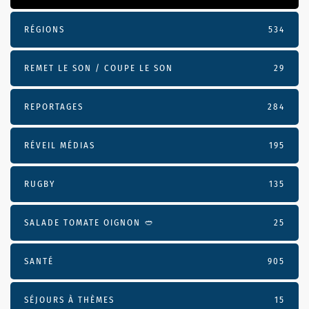
RÉGIONS
534
REMET LE SON / COUPE LE SON
29
REPORTAGES
284
RÉVEIL MÉDIAS
195
RUGBY
135
SALADE TOMATE OIGNON 🥙
25
SANTÉ
905
SÉJOURS À THÈMES
15