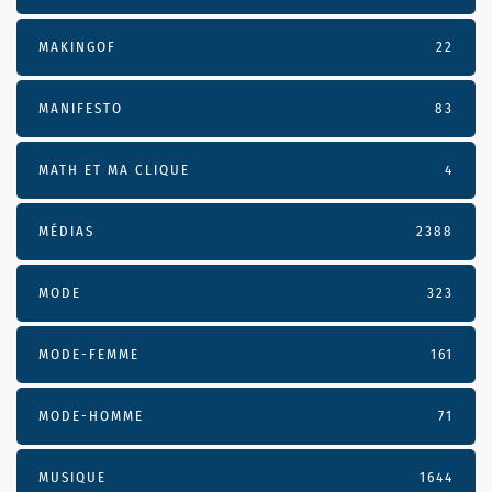
MAKINGOF
22
MANIFESTO
83
MATH ET MA CLIQUE
4
MÉDIAS
2388
MODE
323
MODE-FEMME
161
MODE-HOMME
71
MUSIQUE
1644