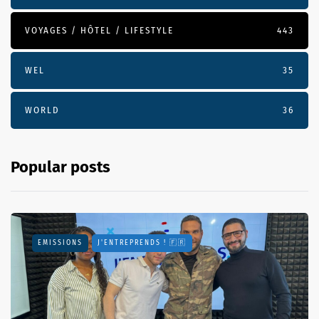
VOYAGES / HÔTEL / LIFESTYLE
443
WEL
35
WORLD
36
Popular posts
EMISSIONS
J'ENTREPRENDS ! 🇫🇷