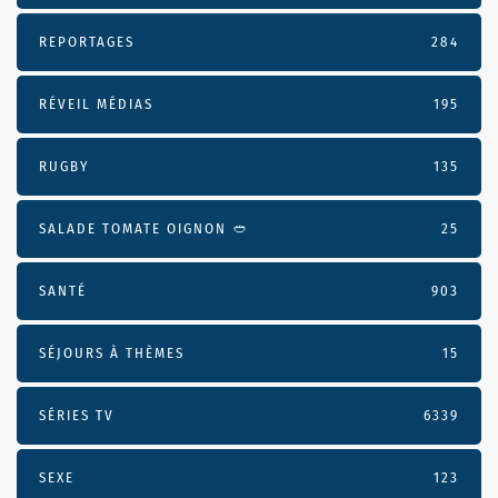
REPORTAGES
284
RÉVEIL MÉDIAS
195
RUGBY
135
SALADE TOMATE OIGNON 🥙
25
SANTÉ
903
SÉJOURS À THÈMES
15
SÉRIES TV
6339
SEXE
123