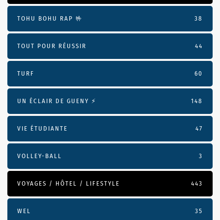
TOHU BOHU RAP 🤟
38
TOUT POUR RÉUSSIR
44
TURF
60
UN ÉCLAIR DE GUENY ⚡️
148
VIE ÉTUDIANTE
47
VOLLEY-BALL
3
VOYAGES / HÔTEL / LIFESTYLE
443
WEL
35