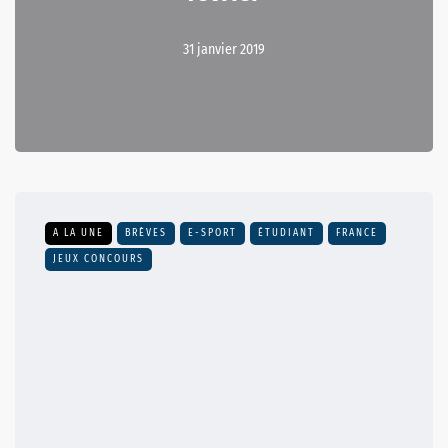
31 janvier 2019
A LA UNE
BRÈVES
E-SPORT
ÉTUDIANT
FRANCE
JEUX CONCOURS