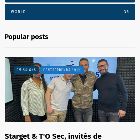
WORLD
36
Popular posts
EMISSIONS
J'ENTREPRENDS ! 🇫🇷
Starget & T'O Sec, invités de