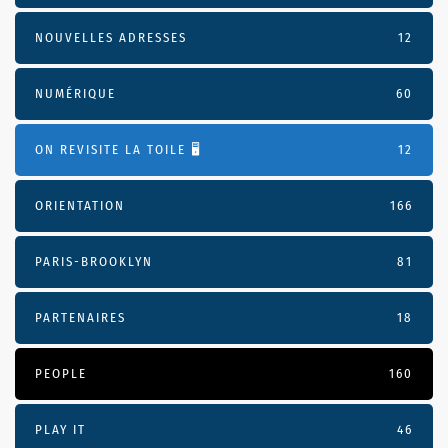
NOUVELLES ADRESSES
12
NUMÉRIQUE
60
ON REVISITE LA TOILE 🖥️
12
ORIENTATION
166
PARIS-BROOKLYN
81
PARTENAIRES
18
PEOPLE
160
PLAY IT
46