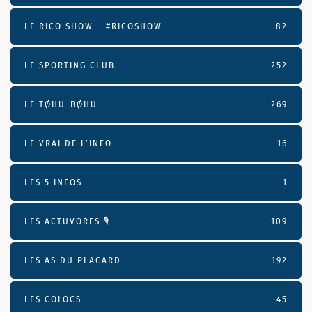
LE RICO SHOW – #RICOSHOW
82
LE SPORTING CLUB
252
LE TØHU-BØHU
269
LE VRAI DE L’INFO
16
LES 5 INFOS
1
LES ACTUVORES 🎙
109
LES AS DU PLACARD
192
LES COLOCS
45