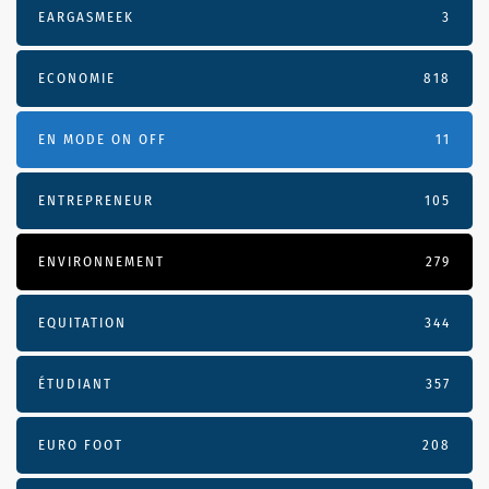
EARGASMEEK
3
ECONOMIE
818
EN MODE ON OFF
11
ENTREPRENEUR
105
ENVIRONNEMENT
279
EQUITATION
344
ÉTUDIANT
357
EURO FOOT
208