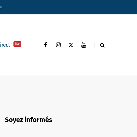
ns
direct
live
Soyez informés