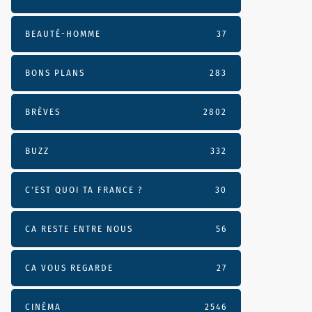
BEAUTÉ-HOMME
37
BONS PLANS
283
BRÈVES
2802
BUZZ
332
C'EST QUOI TA FRANCE ?
30
CA RESTE ENTRE NOUS
56
CA VOUS REGARDE
27
CINÉMA
2546