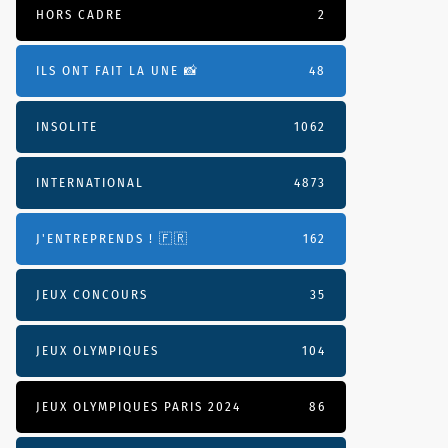
HORS CADRE
2
ILS ONT FAIT LA UNE 📸
48
INSOLITE
1062
INTERNATIONAL
4873
J'ENTREPRENDS ! 🇫🇷
162
JEUX CONCOURS
35
JEUX OLYMPIQUES
104
JEUX OLYMPIQUES PARIS 2024
86