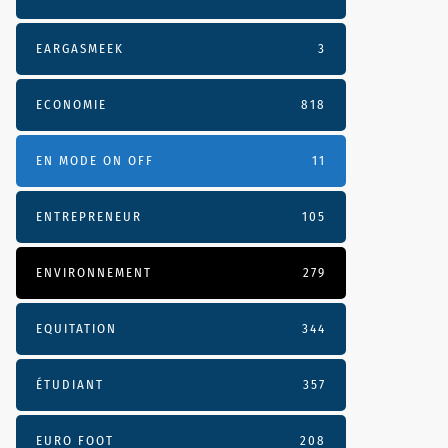
EARGASMEEK
3
ECONOMIE
818
EN MODE ON OFF
11
ENTREPRENEUR
105
ENVIRONNEMENT
279
EQUITATION
344
ÉTUDIANT
357
EURO FOOT
208