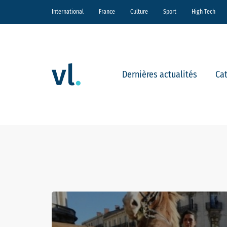
International
France
Culture
Sport
High Tech
Dernières actualités
Ca