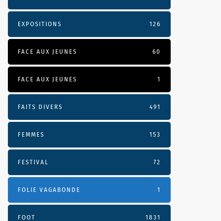
EXPOSITIONS
126
FACE AUX JEUNES
60
FACE AUX JEUNES
1
FAITS DIVERS
491
FEMMES
153
FESTIVAL
72
FOLIE VAGABONDE
1
FOOT
1831