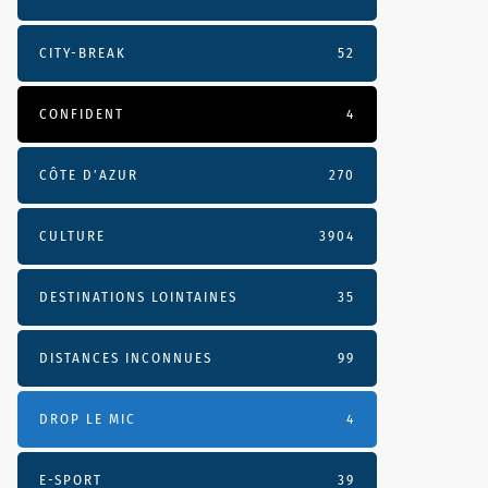
CITY-BREAK
52
CONFIDENT
4
CÔTE D’AZUR
270
CULTURE
3904
DESTINATIONS LOINTAINES
35
DISTANCES INCONNUES
99
DROP LE MIC
4
E-SPORT
39