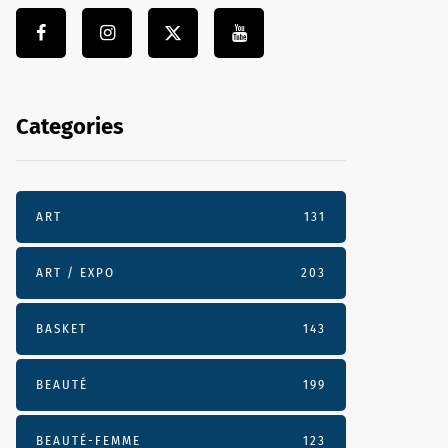
Categories
ART
131
ART / EXPO
203
BASKET
143
BEAUTÉ
199
BEAUTÉ-FEMME
123