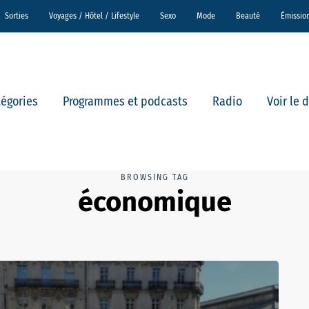
Sorties
Voyages / Hôtel / Lifestyle
Sexo
Mode
Beauté
Émissio
tégories
Programmes et podcasts
Radio
Voir le 
BROWSING TAG
économique