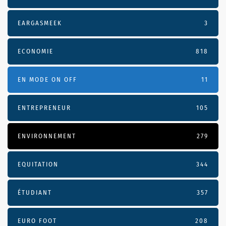
EARGASMEEK
3
ECONOMIE
818
EN MODE ON OFF
11
ENTREPRENEUR
105
ENVIRONNEMENT
279
EQUITATION
344
ÉTUDIANT
357
EURO FOOT
208