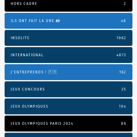
HORS CADRE
2
ILS ONT FAIT LA UNE 📸
48
INSOLITE
1062
INTERNATIONAL
4873
J'ENTREPRENDS ! 🇫🇷
162
JEUX CONCOURS
35
JEUX OLYMPIQUES
104
JEUX OLYMPIQUES PARIS 2024
86