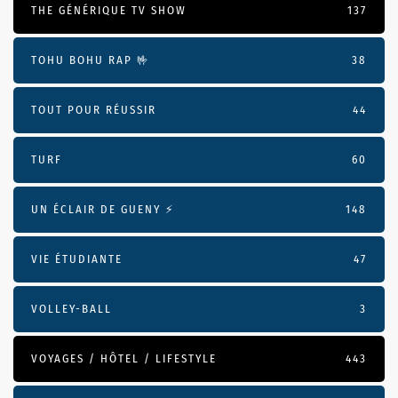
THE GÉNÉRIQUE TV SHOW
137
TOHU BOHU RAP 🤟
38
TOUT POUR RÉUSSIR
44
TURF
60
UN ÉCLAIR DE GUENY ⚡️
148
VIE ÉTUDIANTE
47
VOLLEY-BALL
3
VOYAGES / HÔTEL / LIFESTYLE
443