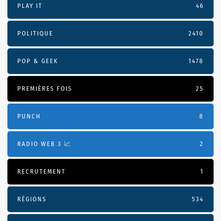
PLAY IT
46
POLITIQUE
2410
POP & GEEK
1478
PREMIÈRES FOIS
25
PUNCH
8
RADIO WEB 3 📈
2
RECRUTEMENT
1
RÉGIONS
534