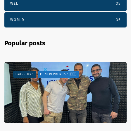
WEL
35
WORLD
36
Popular posts
EMISSIONS
J'ENTREPRENDS ! 🇫🇷