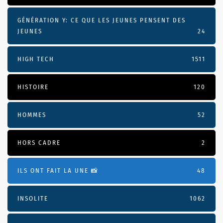
GÉNÉRATION Y: CE QUE LES JEUNES PENSENT DES
JEUNES
24
HIGH TECH
1511
HISTOIRE
120
HOMMES
52
HORS CADRE
2
ILS ONT FAIT LA UNE 📸
48
INSOLITE
1062