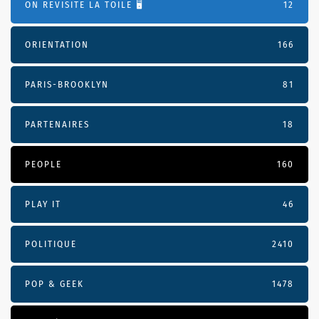
ON REVISITE LA TOILE 🖥️
12
ORIENTATION
166
PARIS-BROOKLYN
81
PARTENAIRES
18
PEOPLE
160
PLAY IT
46
POLITIQUE
2410
POP & GEEK
1478