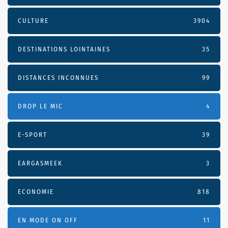
CULTURE
3904
DESTINATIONS LOINTAINES
35
DISTANCES INCONNUES
99
DROP LE MIC
4
E-SPORT
39
EARGASMEEK
3
ECONOMIE
818
EN MODE ON OFF
11