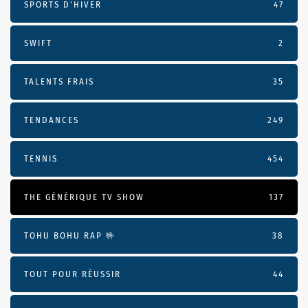
SPORTS D'HIVER
47
SWIFT
2
TALENTS FRAIS
35
TENDANCES
249
TENNIS
454
THE GÉNÉRIQUE TV SHOW
137
TOHU BOHU RAP 🤟
38
TOUT POUR RÉUSSIR
44