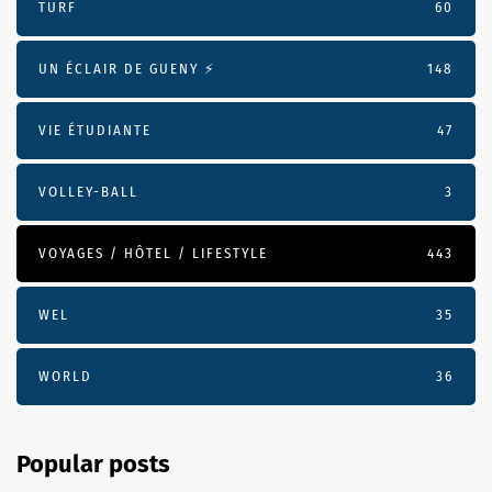
TURF
60
UN ÉCLAIR DE GUENY ⚡️
148
VIE ÉTUDIANTE
47
VOLLEY-BALL
3
VOYAGES / HÔTEL / LIFESTYLE
443
WEL
35
WORLD
36
Popular posts