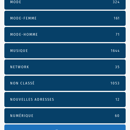
MODE
324
MODE-FEMME
161
MODE-HOMME
71
MUSIQUE
1644
NETWORK
35
NON CLASSÉ
1053
NOUVELLES ADRESSES
12
NUMÉRIQUE
60