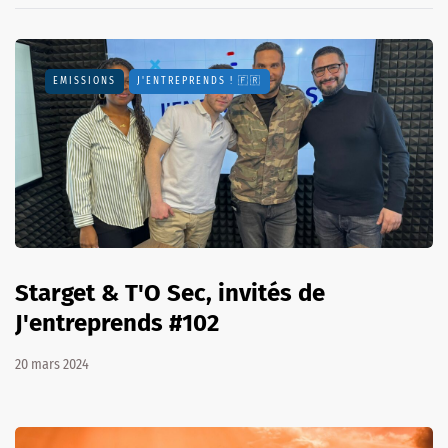
EMISSIONS
J'ENTREPRENDS ! 🇫🇷
Starget & T'O Sec, invités de
J'entreprends #102
20 mars 2024