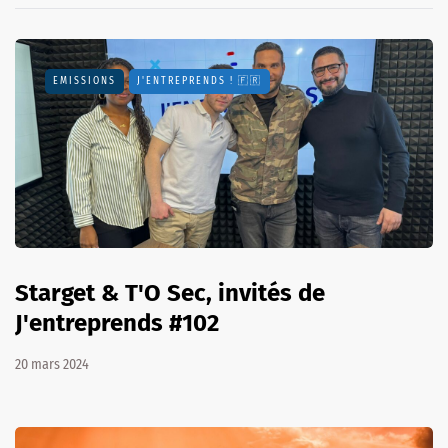
EMISSIONS
J'ENTREPRENDS ! 🇫🇷
Starget & T'O Sec, invités de
J'entreprends #102
20 mars 2024