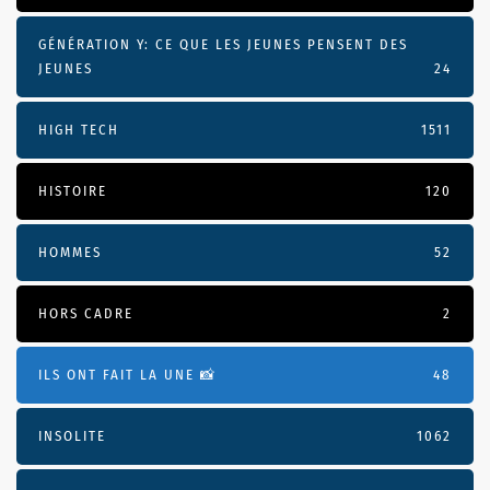
GÉNÉRATION Y: CE QUE LES JEUNES PENSENT DES
JEUNES
24
HIGH TECH
1511
HISTOIRE
120
HOMMES
52
HORS CADRE
2
ILS ONT FAIT LA UNE 📸
48
INSOLITE
1062