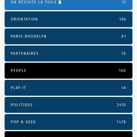
ON REVISITE LA TOILE 🖥️
12
ORIENTATION
166
PARIS-BROOKLYN
81
PARTENAIRES
18
PEOPLE
160
PLAY IT
46
POLITIQUE
2410
POP & GEEK
1478