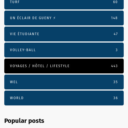
TURF
60
UN ÉCLAIR DE GUENY ⚡️
148
VIE ÉTUDIANTE
47
VOLLEY-BALL
3
VOYAGES / HÔTEL / LIFESTYLE
443
WEL
35
WORLD
36
Popular posts