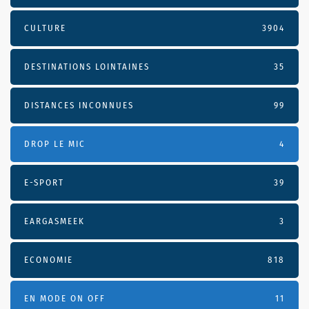
CULTURE
3904
DESTINATIONS LOINTAINES
35
DISTANCES INCONNUES
99
DROP LE MIC
4
E-SPORT
39
EARGASMEEK
3
ECONOMIE
818
EN MODE ON OFF
11