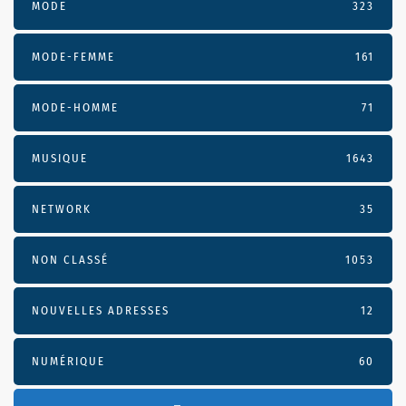
MODE
323
MODE-FEMME
161
MODE-HOMME
71
MUSIQUE
1643
NETWORK
35
NON CLASSÉ
1053
NOUVELLES ADRESSES
12
NUMÉRIQUE
60