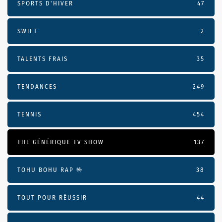
SPORTS D'HIVER
47
SWIFT
2
TALENTS FRAIS
35
TENDANCES
249
TENNIS
454
THE GÉNÉRIQUE TV SHOW
137
TOHU BOHU RAP 🤟
38
TOUT POUR RÉUSSIR
44