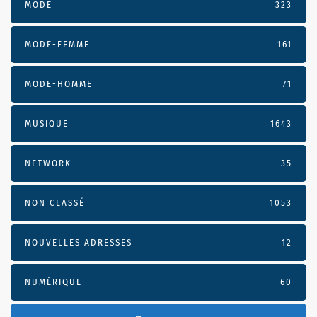
MODE
323
MODE-FEMME
161
MODE-HOMME
71
MUSIQUE
1643
NETWORK
35
NON CLASSÉ
1053
NOUVELLES ADRESSES
12
NUMÉRIQUE
60