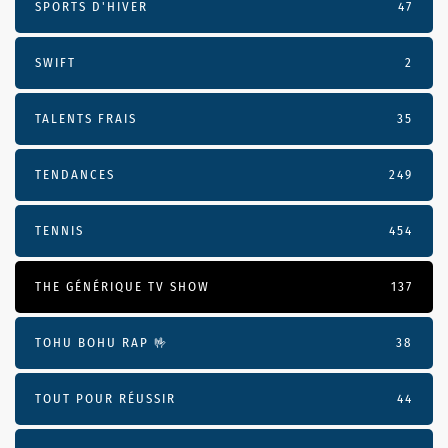
SPORTS D'HIVER
47
SWIFT
2
TALENTS FRAIS
35
TENDANCES
249
TENNIS
454
THE GÉNÉRIQUE TV SHOW
137
TOHU BOHU RAP 🤟
38
TOUT POUR RÉUSSIR
44