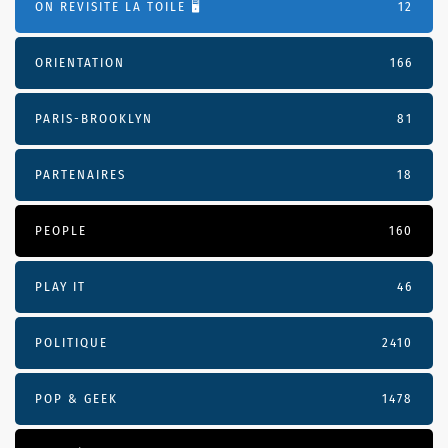
ON REVISITE LA TOILE 🖥️
12
ORIENTATION
166
PARIS-BROOKLYN
81
PARTENAIRES
18
PEOPLE
160
PLAY IT
46
POLITIQUE
2410
POP & GEEK
1478