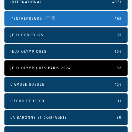
INTERNATIONAL
4873
J'ENTREPRENDS ! 🇫🇷
162
JEUX CONCOURS
35
JEUX OLYMPIQUES
104
JEUX OLYMPIQUES PARIS 2024
86
L'AMUSE GUEULE
124
L’ÉCHO DE L’ÉCO
11
LA BARONNE ET COMPAGNIE
30