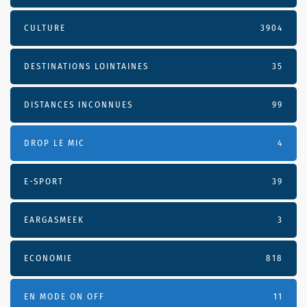
CULTURE
3904
DESTINATIONS LOINTAINES
35
DISTANCES INCONNUES
99
DROP LE MIC
4
E-SPORT
39
EARGASMEEK
3
ECONOMIE
818
EN MODE ON OFF
11