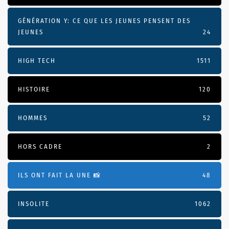
GÉNÉRATION Y: CE QUE LES JEUNES PENSENT DES
JEUNES
24
HIGH TECH
1511
HISTOIRE
120
HOMMES
52
HORS CADRE
2
ILS ONT FAIT LA UNE 📸
48
INSOLITE
1062