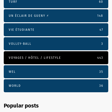
TURF
60
UN ÉCLAIR DE GUENY ⚡️
148
VIE ÉTUDIANTE
47
VOLLEY-BALL
3
VOYAGES / HÔTEL / LIFESTYLE
443
WEL
35
WORLD
36
Popular posts