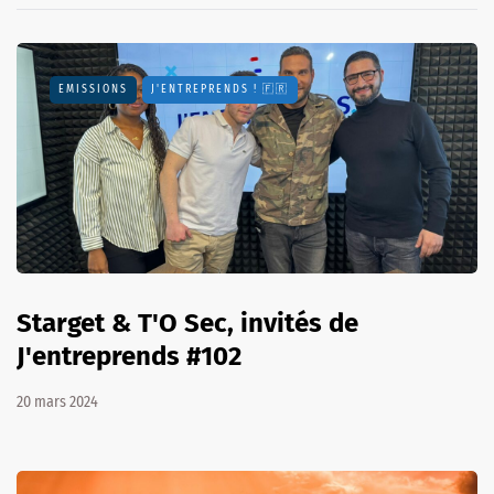
EMISSIONS
J'ENTREPRENDS ! 🇫🇷
Starget & T'O Sec, invités de
J'entreprends #102
20 mars 2024