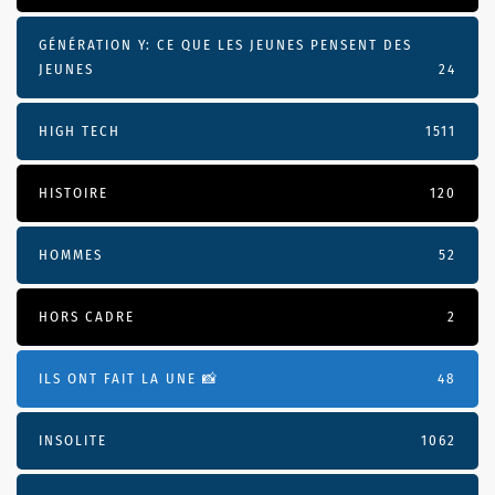
GÉNÉRATION Y: CE QUE LES JEUNES PENSENT DES
JEUNES
24
HIGH TECH
1511
HISTOIRE
120
HOMMES
52
HORS CADRE
2
ILS ONT FAIT LA UNE 📸
48
INSOLITE
1062