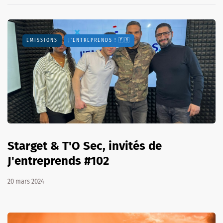
EMISSIONS
J'ENTREPRENDS ! 🇫🇷
Starget & T'O Sec, invités de
J'entreprends #102
20 mars 2024