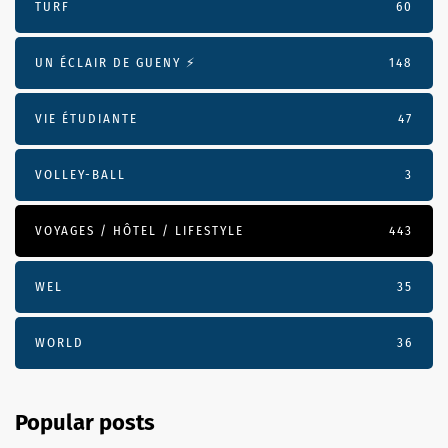
TURF
60
UN ÉCLAIR DE GUENY ⚡️
148
VIE ÉTUDIANTE
47
VOLLEY-BALL
3
VOYAGES / HÔTEL / LIFESTYLE
443
WEL
35
WORLD
36
Popular posts