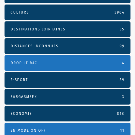
CULTURE
3904
DESTINATIONS LOINTAINES
35
DISTANCES INCONNUES
99
DROP LE MIC
4
E-SPORT
39
EARGASMEEK
3
ECONOMIE
818
EN MODE ON OFF
11