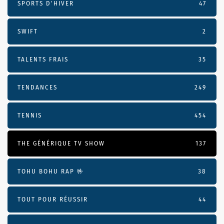
SPORTS D'HIVER
47
SWIFT
2
TALENTS FRAIS
35
TENDANCES
249
TENNIS
454
THE GÉNÉRIQUE TV SHOW
137
TOHU BOHU RAP 🤟
38
TOUT POUR RÉUSSIR
44