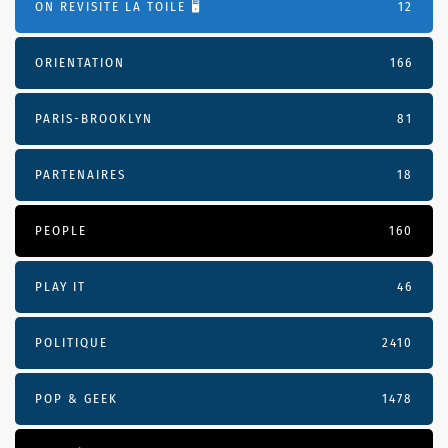
ON REVISITE LA TOILE 🖥️
12
ORIENTATION
166
PARIS-BROOKLYN
81
PARTENAIRES
18
PEOPLE
160
PLAY IT
46
POLITIQUE
2410
POP & GEEK
1478