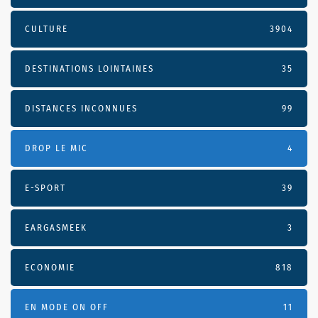
CULTURE
3904
DESTINATIONS LOINTAINES
35
DISTANCES INCONNUES
99
DROP LE MIC
4
E-SPORT
39
EARGASMEEK
3
ECONOMIE
818
EN MODE ON OFF
11