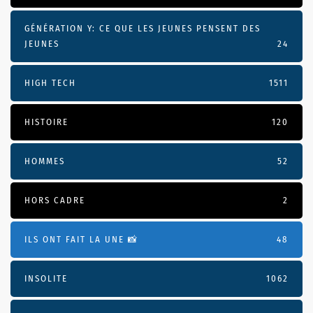
GÉNÉRATION Y: CE QUE LES JEUNES PENSENT DES
JEUNES
24
HIGH TECH
1511
HISTOIRE
120
HOMMES
52
HORS CADRE
2
ILS ONT FAIT LA UNE 📸
48
INSOLITE
1062