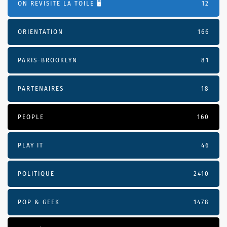
ON REVISITE LA TOILE 🖥️
12
ORIENTATION
166
PARIS-BROOKLYN
81
PARTENAIRES
18
PEOPLE
160
PLAY IT
46
POLITIQUE
2410
POP & GEEK
1478