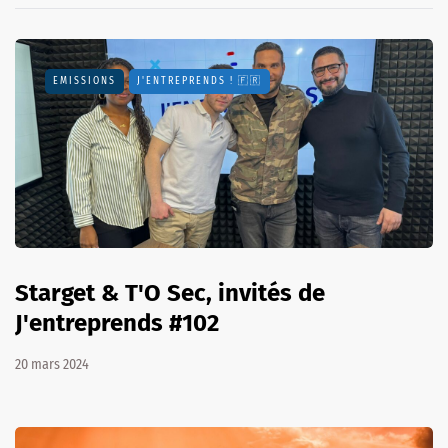
EMISSIONS
J'ENTREPRENDS ! 🇫🇷
Starget & T'O Sec, invités de
J'entreprends #102
20 mars 2024