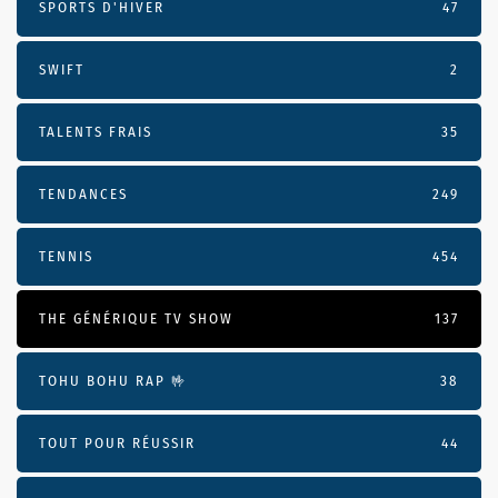
SPORTS D'HIVER
47
SWIFT
2
TALENTS FRAIS
35
TENDANCES
249
TENNIS
454
THE GÉNÉRIQUE TV SHOW
137
TOHU BOHU RAP 🤟
38
TOUT POUR RÉUSSIR
44