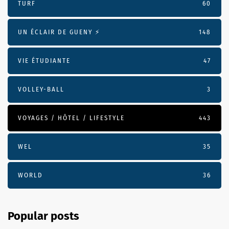
TURF
60
UN ÉCLAIR DE GUENY ⚡️
148
VIE ÉTUDIANTE
47
VOLLEY-BALL
3
VOYAGES / HÔTEL / LIFESTYLE
443
WEL
35
WORLD
36
Popular posts