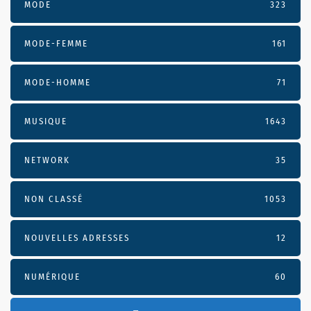
MODE
323
MODE-FEMME
161
MODE-HOMME
71
MUSIQUE
1643
NETWORK
35
NON CLASSÉ
1053
NOUVELLES ADRESSES
12
NUMÉRIQUE
60