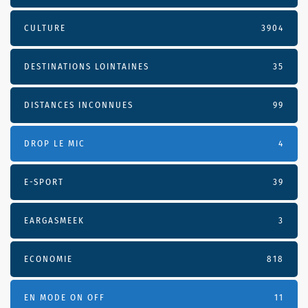
CULTURE
3904
DESTINATIONS LOINTAINES
35
DISTANCES INCONNUES
99
DROP LE MIC
4
E-SPORT
39
EARGASMEEK
3
ECONOMIE
818
EN MODE ON OFF
11