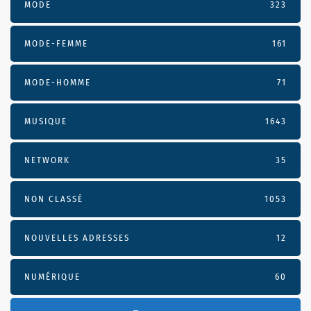
MODE
323
MODE-FEMME
161
MODE-HOMME
71
MUSIQUE
1643
NETWORK
35
NON CLASSÉ
1053
NOUVELLES ADRESSES
12
NUMÉRIQUE
60