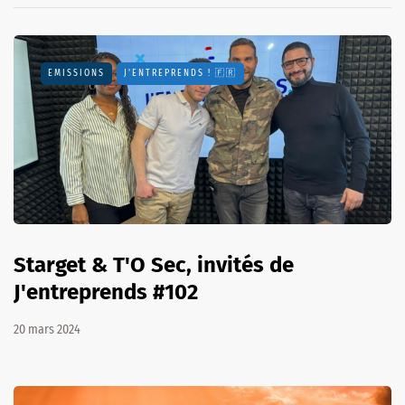
EMISSIONS
J'ENTREPRENDS ! 🇫🇷
Starget & T'O Sec, invités de
J'entreprends #102
20 mars 2024