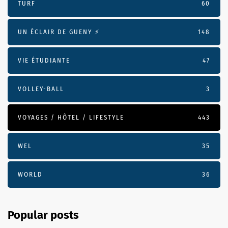
TURF
60
UN ÉCLAIR DE GUENY ⚡️
148
VIE ÉTUDIANTE
47
VOLLEY-BALL
3
VOYAGES / HÔTEL / LIFESTYLE
443
WEL
35
WORLD
36
Popular posts