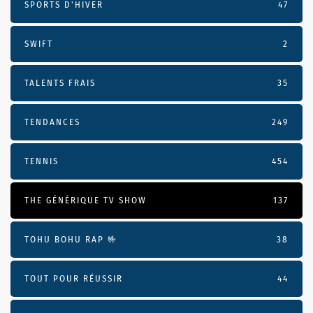
SPORTS D'HIVER
47
SWIFT
2
TALENTS FRAIS
35
TENDANCES
249
TENNIS
454
THE GÉNÉRIQUE TV SHOW
137
TOHU BOHU RAP 🤟
38
TOUT POUR RÉUSSIR
44