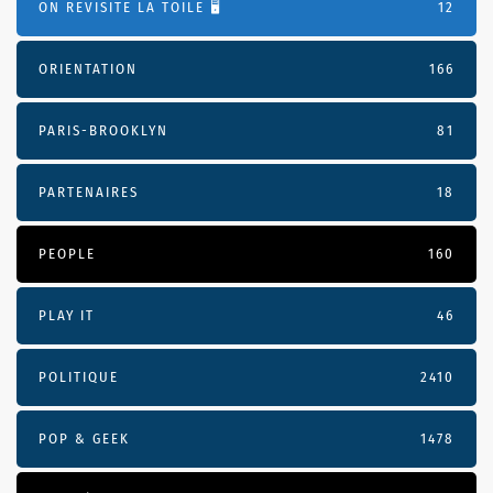
ON REVISITE LA TOILE 🖥️
12
ORIENTATION
166
PARIS-BROOKLYN
81
PARTENAIRES
18
PEOPLE
160
PLAY IT
46
POLITIQUE
2410
POP & GEEK
1478