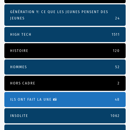
GÉNÉRATION Y: CE QUE LES JEUNES PENSENT DES
JEUNES
24
HIGH TECH
1511
HISTOIRE
120
HOMMES
52
HORS CADRE
2
ILS ONT FAIT LA UNE 📸
48
INSOLITE
1062