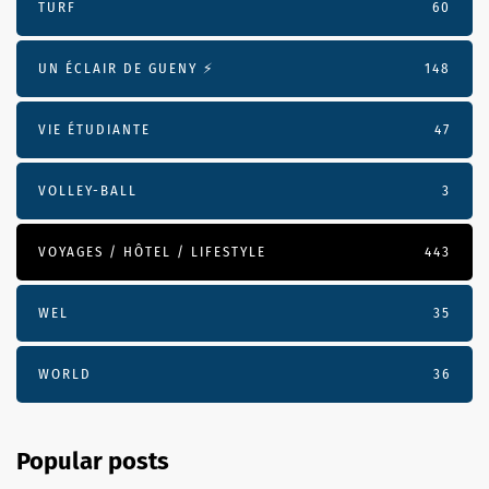
TURF
60
UN ÉCLAIR DE GUENY ⚡️
148
VIE ÉTUDIANTE
47
VOLLEY-BALL
3
VOYAGES / HÔTEL / LIFESTYLE
443
WEL
35
WORLD
36
Popular posts