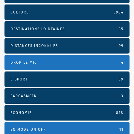
CULTURE
3904
DESTINATIONS LOINTAINES
35
DISTANCES INCONNUES
99
DROP LE MIC
4
E-SPORT
39
EARGASMEEK
3
ECONOMIE
818
EN MODE ON OFF
11