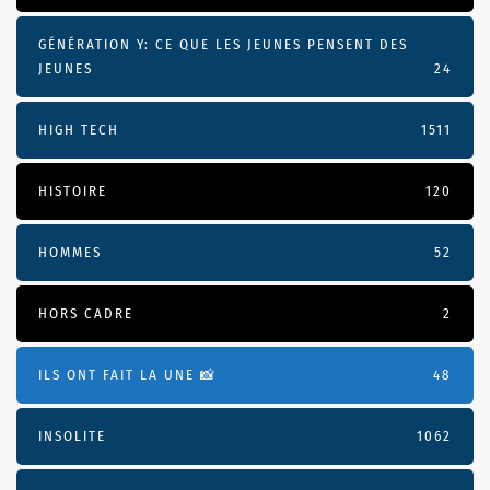
GÉNÉRATION Y: CE QUE LES JEUNES PENSENT DES
JEUNES
24
HIGH TECH
1511
HISTOIRE
120
HOMMES
52
HORS CADRE
2
ILS ONT FAIT LA UNE 📸
48
INSOLITE
1062