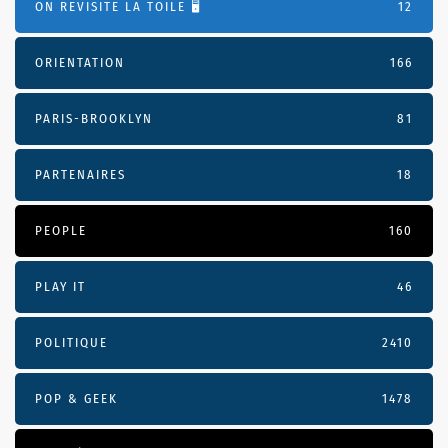
ON REVISITE LA TOILE 🖥️
12
ORIENTATION
166
PARIS-BROOKLYN
81
PARTENAIRES
18
PEOPLE
160
PLAY IT
46
POLITIQUE
2410
POP & GEEK
1478