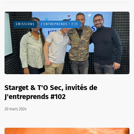
EMISSIONS
J'ENTREPRENDS ! 🇫🇷
Starget & T'O Sec, invités de
J'entreprends #102
20 mars 2024