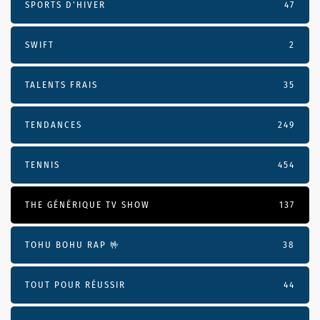
SPORTS D'HIVER
47
SWIFT
2
TALENTS FRAIS
35
TENDANCES
249
TENNIS
454
THE GÉNÉRIQUE TV SHOW
137
TOHU BOHU RAP 🤟
38
TOUT POUR RÉUSSIR
44