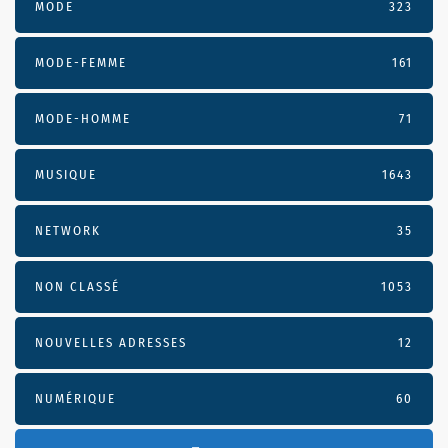
MODE
323
MODE-FEMME
161
MODE-HOMME
71
MUSIQUE
1643
NETWORK
35
NON CLASSÉ
1053
NOUVELLES ADRESSES
12
NUMÉRIQUE
60