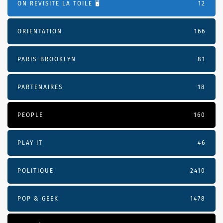
ON REVISITE LA TOILE 🖥️
12
ORIENTATION
166
PARIS-BROOKLYN
81
PARTENAIRES
18
PEOPLE
160
PLAY IT
46
POLITIQUE
2410
POP & GEEK
1478