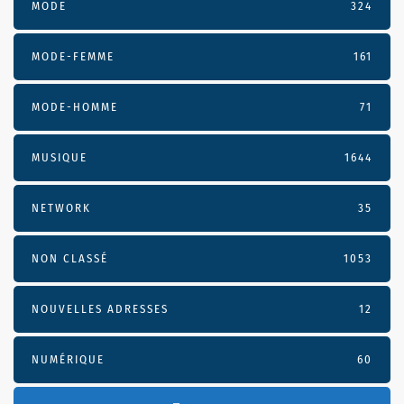
MODE
324
MODE-FEMME
161
MODE-HOMME
71
MUSIQUE
1644
NETWORK
35
NON CLASSÉ
1053
NOUVELLES ADRESSES
12
NUMÉRIQUE
60