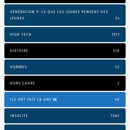
GÉNÉRATION Y: CE QUE LES JEUNES PENSENT DES
JEUNES
24
HIGH TECH
1511
HISTOIRE
120
HOMMES
52
HORS CADRE
2
ILS ONT FAIT LA UNE 📸
48
INSOLITE
1062