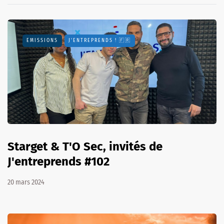
EMISSIONS
J'ENTREPRENDS ! 🇫🇷
Starget & T'O Sec, invités de
J'entreprends #102
20 mars 2024