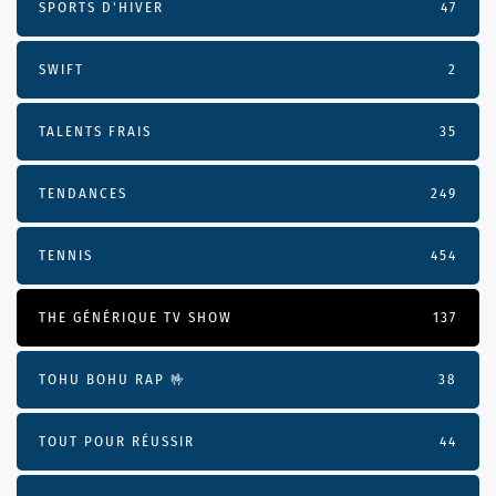
SPORTS D'HIVER
47
SWIFT
2
TALENTS FRAIS
35
TENDANCES
249
TENNIS
454
THE GÉNÉRIQUE TV SHOW
137
TOHU BOHU RAP 🤟
38
TOUT POUR RÉUSSIR
44