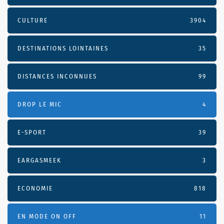
CULTURE
3904
DESTINATIONS LOINTAINES
35
DISTANCES INCONNUES
99
DROP LE MIC
4
E-SPORT
39
EARGASMEEK
3
ECONOMIE
818
EN MODE ON OFF
11