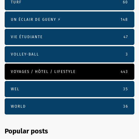
TURF
60
UN ÉCLAIR DE GUENY ⚡️
148
VIE ÉTUDIANTE
47
VOLLEY-BALL
3
VOYAGES / HÔTEL / LIFESTYLE
443
WEL
35
WORLD
36
Popular posts