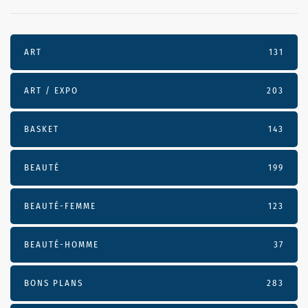
ART
131
ART / EXPO
203
BASKET
143
BEAUTÉ
199
BEAUTÉ-FEMME
123
BEAUTÉ-HOMME
37
BONS PLANS
283