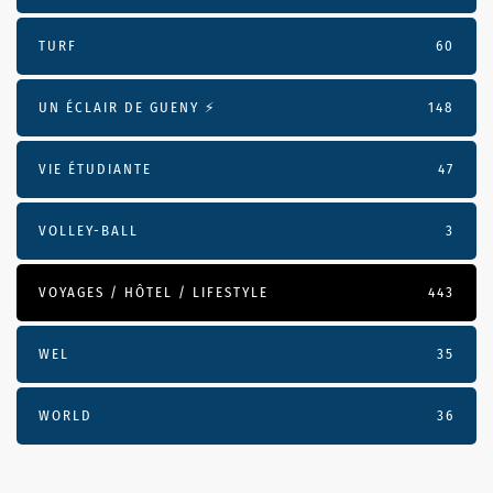
TURF
60
UN ÉCLAIR DE GUENY ⚡️
148
VIE ÉTUDIANTE
47
VOLLEY-BALL
3
VOYAGES / HÔTEL / LIFESTYLE
443
WEL
35
WORLD
36