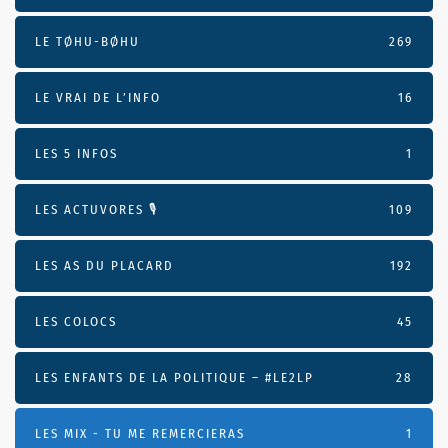
LE TØHU-BØHU
269
LE VRAI DE L’INFO
16
LES 5 INFOS
1
LES ACTUVORES 🎙
109
LES AS DU PLACARD
192
LES COLOCS
45
LES ENFANTS DE LA POLITIQUE – #LE2LP
28
LES MIX - TU ME REMERCIERAS
1