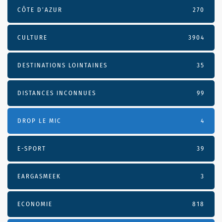
CÔTE D’AZUR
270
CULTURE
3904
DESTINATIONS LOINTAINES
35
DISTANCES INCONNUES
99
DROP LE MIC
4
E-SPORT
39
EARGASMEEK
3
ECONOMIE
818