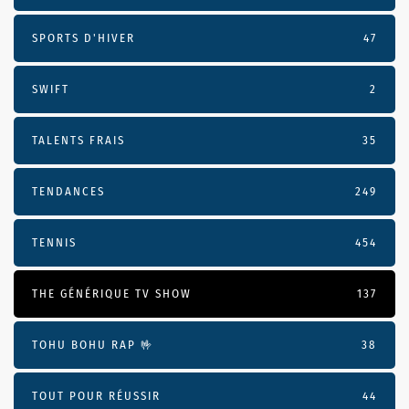
SPORTS D'HIVER
47
SWIFT
2
TALENTS FRAIS
35
TENDANCES
249
TENNIS
454
THE GÉNÉRIQUE TV SHOW
137
TOHU BOHU RAP 🤟
38
TOUT POUR RÉUSSIR
44