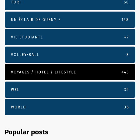
TURF
60
UN ÉCLAIR DE GUENY ⚡️
148
VIE ÉTUDIANTE
47
VOLLEY-BALL
3
VOYAGES / HÔTEL / LIFESTYLE
443
WEL
35
WORLD
36
Popular posts