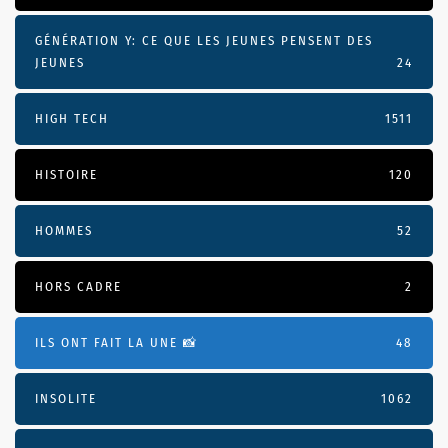
GÉNÉRATION Y: CE QUE LES JEUNES PENSENT DES
JEUNES
24
HIGH TECH
1511
HISTOIRE
120
HOMMES
52
HORS CADRE
2
ILS ONT FAIT LA UNE 📸
48
INSOLITE
1062