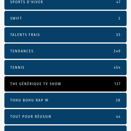
SPORTS D'HIVER
47
SWIFT
2
TALENTS FRAIS
35
TENDANCES
249
TENNIS
454
THE GÉNÉRIQUE TV SHOW
137
TOHU BOHU RAP 🤟
38
TOUT POUR RÉUSSIR
44