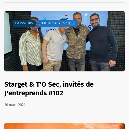
EMISSIONS
J'ENTREPRENDS ! 🇫🇷
Starget & T'O Sec, invités de
J'entreprends #102
20 mars 2024