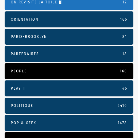
ON REVISITE LA TOILE 🖥️
12
ORIENTATION
166
PARIS-BROOKLYN
81
PARTENAIRES
18
PEOPLE
160
PLAY IT
46
POLITIQUE
2410
POP & GEEK
1478