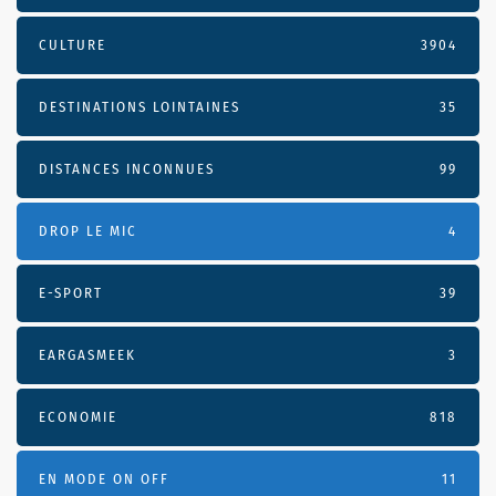
CULTURE
3904
DESTINATIONS LOINTAINES
35
DISTANCES INCONNUES
99
DROP LE MIC
4
E-SPORT
39
EARGASMEEK
3
ECONOMIE
818
EN MODE ON OFF
11