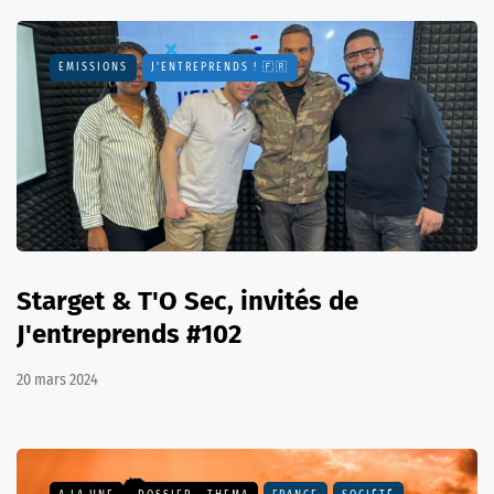
EMISSIONS
J'ENTREPRENDS ! 🇫🇷
Starget & T'O Sec, invités de
J'entreprends #102
20 mars 2024