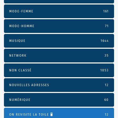
MODE-FEMME
161
MODE-HOMME
71
MUSIQUE
1644
NETWORK
35
NON CLASSÉ
1053
NOUVELLES ADRESSES
12
NUMÉRIQUE
60
ON REVISITE LA TOILE 🖥️
12