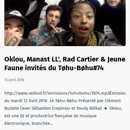
Oklou, Manast LL', Rad Cartier & Jeune
Faune invités du Tøhu-Bøhu#74
13 avril 2016
http://www.radiovl.fr/emissions/tohubohu/tb74.mp3Émission
du mardi 12 Avril 2016 Le Tøhu-Bøhu Présenté par Clément
Bustelo (avec Sébastien Crepinior et Youdy Bilika) ► Oklou,
est une DJ et productrice française de musique
électronique, branchée…