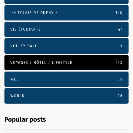
UN ÉCLAIR DE GUENY ⚡️
148
VIE ÉTUDIANTE
47
VOLLEY-BALL
3
VOYAGES / HÔTEL / LIFESTYLE
443
WEL
35
WORLD
36
Popular posts