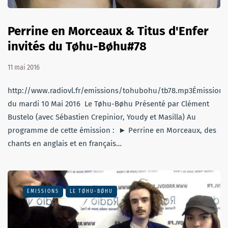
Perrine en Morceaux & Titus d'Enfer
invités du Tøhu-Bøhu#78
11 mai 2016
http://www.radiovl.fr/emissions/tohubohu/tb78.mp3Émission
du mardi 10 Mai 2016 Le Tøhu-Bøhu Présenté par Clément
Bustelo (avec Sébastien Crepinior, Youdy et Masilla) Au
programme de cette émission : ► Perrine en Morceaux, des
chants en anglais et en français…
EMISSIONS
LE TØHU-BØHU