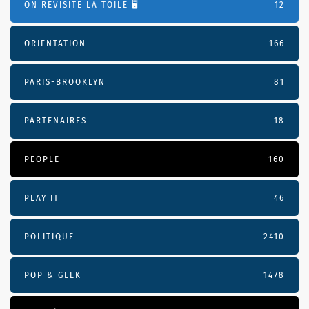
ON REVISITE LA TOILE 🖥️
12
ORIENTATION
166
PARIS-BROOKLYN
81
PARTENAIRES
18
PEOPLE
160
PLAY IT
46
POLITIQUE
2410
POP & GEEK
1478