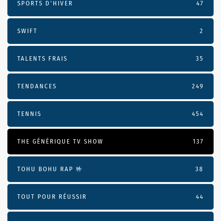
SPORTS D'HIVER
47
SWIFT
2
TALENTS FRAIS
35
TENDANCES
249
TENNIS
454
THE GÉNÉRIQUE TV SHOW
137
TOHU BOHU RAP 🤟
38
TOUT POUR RÉUSSIR
44