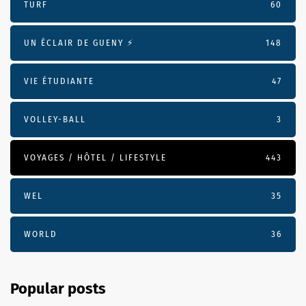
TURF
60
UN ÉCLAIR DE GUENY ⚡️
148
VIE ÉTUDIANTE
47
VOLLEY-BALL
3
VOYAGES / HÔTEL / LIFESTYLE
443
WEL
35
WORLD
36
Popular posts