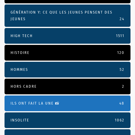
GÉNÉRATION Y: CE QUE LES JEUNES PENSENT DES
JEUNES
24
HIGH TECH
1511
HISTOIRE
120
HOMMES
52
HORS CADRE
2
ILS ONT FAIT LA UNE 📸
48
INSOLITE
1062