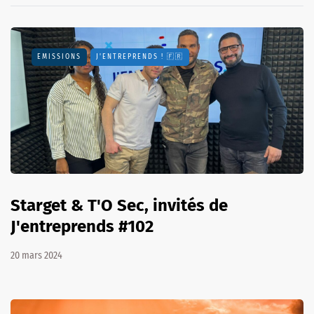
EMISSIONS
J'ENTREPRENDS ! 🇫🇷
Starget & T'O Sec, invités de
J'entreprends #102
20 mars 2024