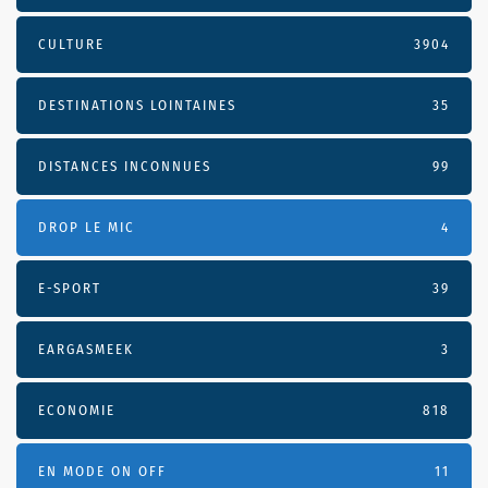
CULTURE
3904
DESTINATIONS LOINTAINES
35
DISTANCES INCONNUES
99
DROP LE MIC
4
E-SPORT
39
EARGASMEEK
3
ECONOMIE
818
EN MODE ON OFF
11