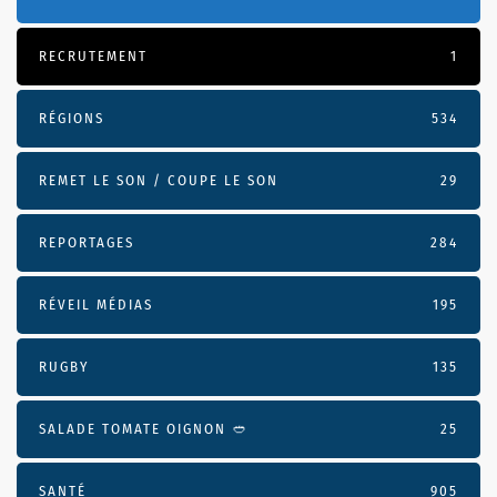
RECRUTEMENT
1
RÉGIONS
534
REMET LE SON / COUPE LE SON
29
REPORTAGES
284
RÉVEIL MÉDIAS
195
RUGBY
135
SALADE TOMATE OIGNON 🥙
25
SANTÉ
905