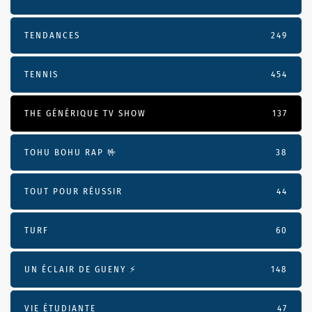
TENDANCES
249
TENNIS
454
THE GÉNÉRIQUE TV SHOW
137
TOHU BOHU RAP 🤟
38
TOUT POUR RÉUSSIR
44
TURF
60
UN ÉCLAIR DE GUENY ⚡️
148
VIE ÉTUDIANTE
47