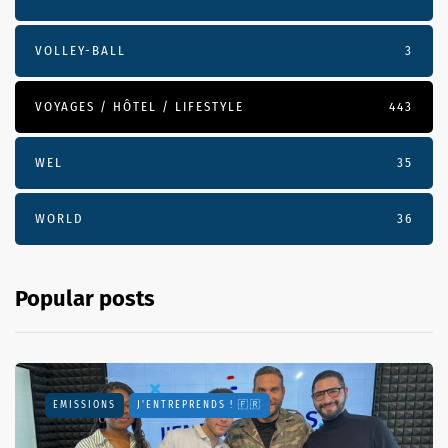
VOLLEY-BALL
3
VOYAGES / HÔTEL / LIFESTYLE
443
WEL
35
WORLD
36
Popular posts
EMISSIONS
J'ENTREPRENDS ! 🇫🇷