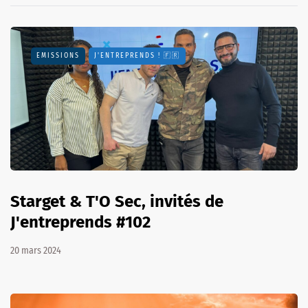
EMISSIONS
J'ENTREPRENDS ! 🇫🇷
Starget & T'O Sec, invités de
J'entreprends #102
20 mars 2024