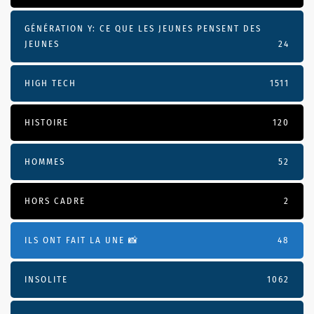
GÉNÉRATION Y: CE QUE LES JEUNES PENSENT DES
JEUNES
24
HIGH TECH
1511
HISTOIRE
120
HOMMES
52
HORS CADRE
2
ILS ONT FAIT LA UNE 📸
48
INSOLITE
1062