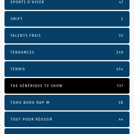
SPORTS D'HIVER
47
SWIFT
2
TALENTS FRAIS
35
TENDANCES
249
TENNIS
454
THE GÉNÉRIQUE TV SHOW
137
TOHU BOHU RAP 🤟
38
TOUT POUR RÉUSSIR
44