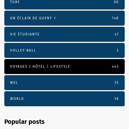
TURF
60
UN ÉCLAIR DE GUENY ⚡️
148
VIE ÉTUDIANTE
47
VOLLEY-BALL
3
VOYAGES / HÔTEL / LIFESTYLE
443
WEL
35
WORLD
36
Popular posts