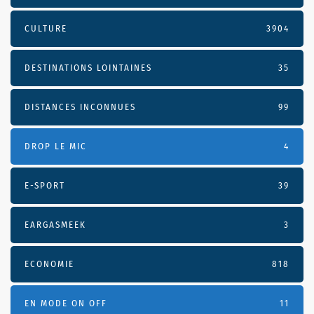
CULTURE
3904
DESTINATIONS LOINTAINES
35
DISTANCES INCONNUES
99
DROP LE MIC
4
E-SPORT
39
EARGASMEEK
3
ECONOMIE
818
EN MODE ON OFF
11