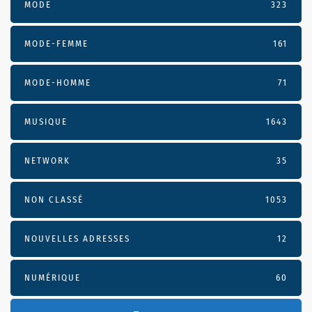
MODE
323
MODE-FEMME
161
MODE-HOMME
71
MUSIQUE
1643
NETWORK
35
NON CLASSÉ
1053
NOUVELLES ADRESSES
12
NUMÉRIQUE
60