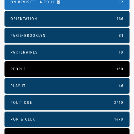
ON REVISITE LA TOILE 🖥️
12
ORIENTATION
166
PARIS-BROOKLYN
81
PARTENAIRES
18
PEOPLE
160
PLAY IT
46
POLITIQUE
2410
POP & GEEK
1478