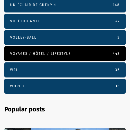
UN ÉCLAIR DE GUENY ⚡️
148
VIE ÉTUDIANTE
47
VOLLEY-BALL
3
VOYAGES / HÔTEL / LIFESTYLE
443
WEL
35
WORLD
36
Popular posts