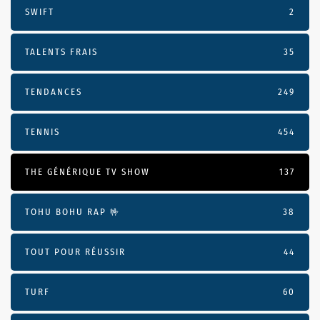
SWIFT
2
TALENTS FRAIS
35
TENDANCES
249
TENNIS
454
THE GÉNÉRIQUE TV SHOW
137
TOHU BOHU RAP 🤟
38
TOUT POUR RÉUSSIR
44
TURF
60