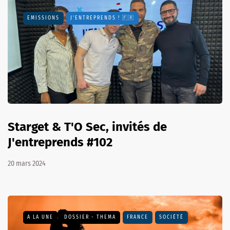
EMISSIONS
J'ENTREPRENDS ! 🇫🇷
Starget & T'O Sec, invités de
J'entreprends #102
20 mars 2024
A LA UNE
DOSSIER - THEMA
FRANCE
SOCIÉTÉ