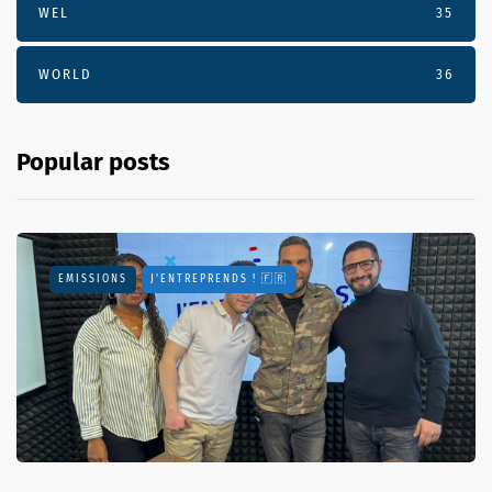
WEL
35
WORLD
36
Popular posts
EMISSIONS
J'ENTREPRENDS ! 🇫🇷