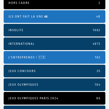
HORS CADRE
2
ILS ONT FAIT LA UNE 📸
48
INSOLITE
1062
INTERNATIONAL
4873
J'ENTREPRENDS ! 🇫🇷
162
JEUX CONCOURS
35
JEUX OLYMPIQUES
104
JEUX OLYMPIQUES PARIS 2024
86