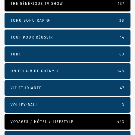
THE GÉNÉRIQUE TV SHOW
137
TOHU BOHU RAP 🤟
38
TOUT POUR RÉUSSIR
44
TURF
60
UN ÉCLAIR DE GUENY ⚡️
148
VIE ÉTUDIANTE
47
VOLLEY-BALL
3
VOYAGES / HÔTEL / LIFESTYLE
443