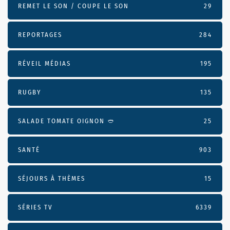
REMET LE SON / COUPE LE SON
29
REPORTAGES
284
RÉVEIL MÉDIAS
195
RUGBY
135
SALADE TOMATE OIGNON 🥙
25
SANTÉ
903
SÉJOURS À THÈMES
15
SÉRIES TV
6339