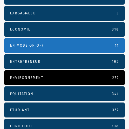
EARGASMEEK
3
ECONOMIE
818
EN MODE ON OFF
11
ENTREPRENEUR
105
ENVIRONNEMENT
279
EQUITATION
344
ÉTUDIANT
357
EURO FOOT
208