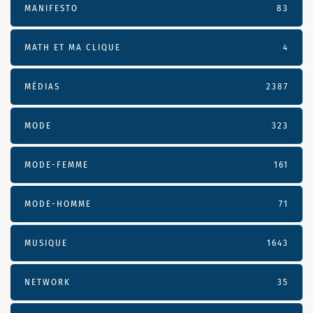
MANIFESTO
83
MATH ET MA CLIQUE
4
MÉDIAS
2387
MODE
323
MODE-FEMME
161
MODE-HOMME
71
MUSIQUE
1643
NETWORK
35