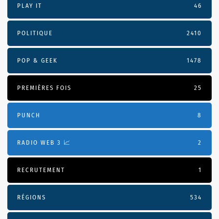
PLAY IT
46
POLITIQUE
2410
POP & GEEK
1478
PREMIÈRES FOIS
25
PUNCH
8
RADIO WEB 3 📈
2
RECRUTEMENT
1
RÉGIONS
534