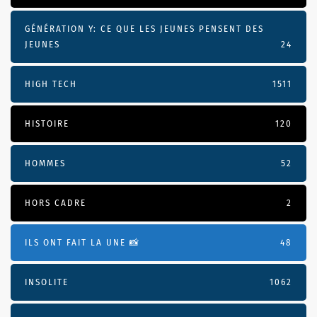
GÉNÉRATION Y: CE QUE LES JEUNES PENSENT DES
JEUNES
24
HIGH TECH
1511
HISTOIRE
120
HOMMES
52
HORS CADRE
2
ILS ONT FAIT LA UNE 📸
48
INSOLITE
1062