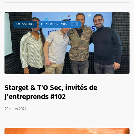
EMISSIONS
J'ENTREPRENDS ! 🇫🇷
Starget & T'O Sec, invités de
J'entreprends #102
20 mars 2024