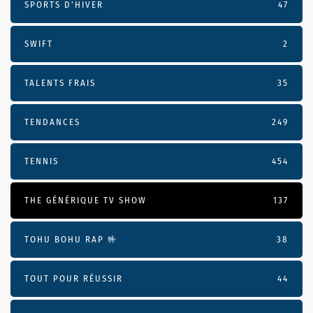
SPORTS D'HIVER
47
SWIFT
2
TALENTS FRAIS
35
TENDANCES
249
TENNIS
454
THE GÉNÉRIQUE TV SHOW
137
TOHU BOHU RAP 🤟
38
TOUT POUR RÉUSSIR
44