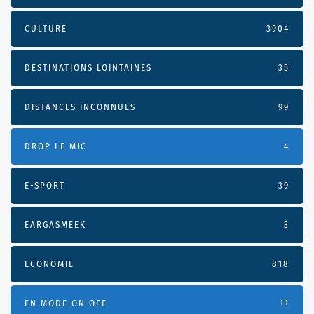
CULTURE
3904
DESTINATIONS LOINTAINES
35
DISTANCES INCONNUES
99
DROP LE MIC
4
E-SPORT
39
EARGASMEEK
3
ECONOMIE
818
EN MODE ON OFF
11