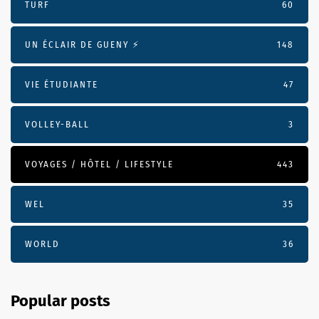
TURF
60
UN ÉCLAIR DE GUENY ⚡️
148
VIE ÉTUDIANTE
47
VOLLEY-BALL
3
VOYAGES / HÔTEL / LIFESTYLE
443
WEL
35
WORLD
36
Popular posts