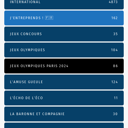
INTERNATIONAL
4873
J'ENTREPRENDS ! 🇫🇷
162
JEUX CONCOURS
35
JEUX OLYMPIQUES
104
JEUX OLYMPIQUES PARIS 2024
86
L'AMUSE GUEULE
124
L’ÉCHO DE L’ÉCO
11
LA BARONNE ET COMPAGNIE
30