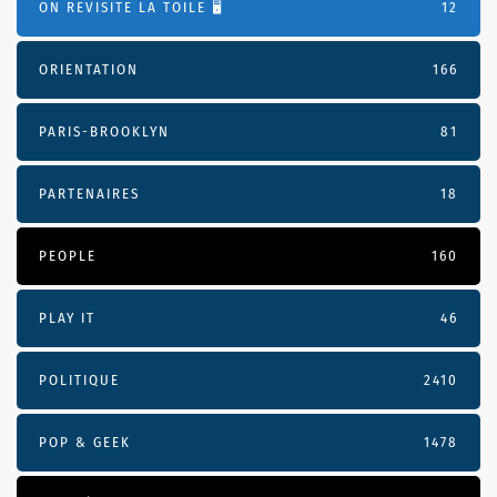
ON REVISITE LA TOILE 🖥️
12
ORIENTATION
166
PARIS-BROOKLYN
81
PARTENAIRES
18
PEOPLE
160
PLAY IT
46
POLITIQUE
2410
POP & GEEK
1478