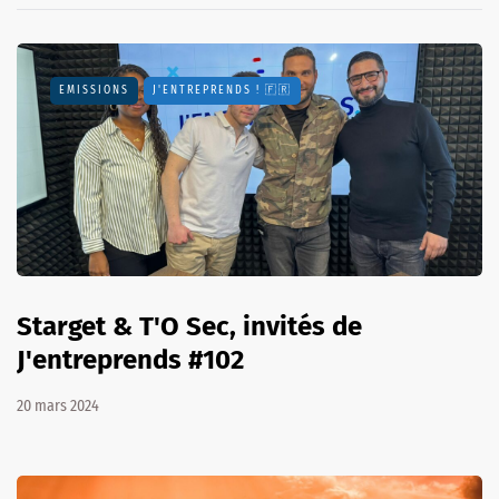
EMISSIONS
J'ENTREPRENDS ! 🇫🇷
Starget & T'O Sec, invités de
J'entreprends #102
20 mars 2024