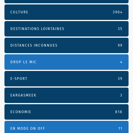
CULTURE
3904
DESTINATIONS LOINTAINES
35
DISTANCES INCONNUES
99
DROP LE MIC
4
E-SPORT
39
EARGASMEEK
3
ECONOMIE
818
EN MODE ON OFF
11