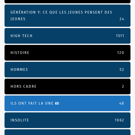
GÉNÉRATION Y: CE QUE LES JEUNES PENSENT DES
JEUNES
24
HIGH TECH
1511
HISTOIRE
120
HOMMES
52
HORS CADRE
2
ILS ONT FAIT LA UNE 📸
48
INSOLITE
1062