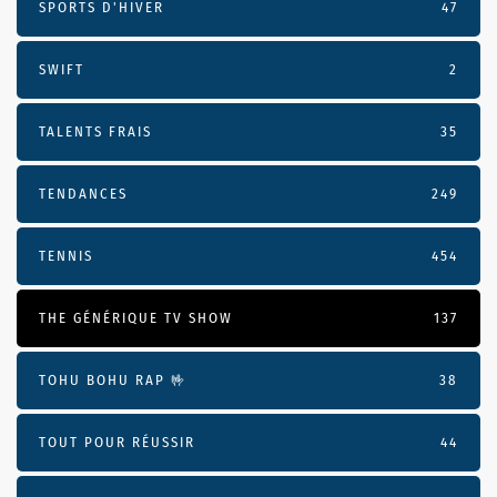
SPORTS D'HIVER
47
SWIFT
2
TALENTS FRAIS
35
TENDANCES
249
TENNIS
454
THE GÉNÉRIQUE TV SHOW
137
TOHU BOHU RAP 🤟
38
TOUT POUR RÉUSSIR
44