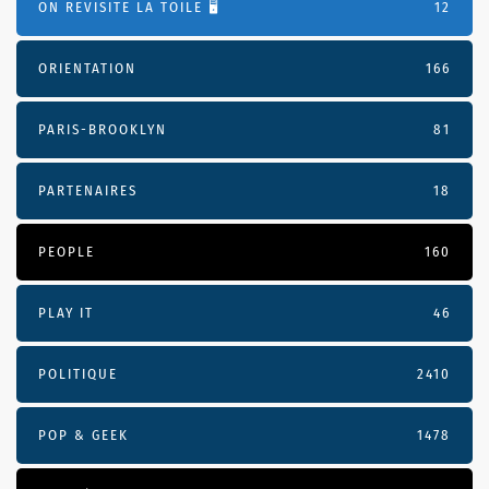
ON REVISITE LA TOILE 🖥️
12
ORIENTATION
166
PARIS-BROOKLYN
81
PARTENAIRES
18
PEOPLE
160
PLAY IT
46
POLITIQUE
2410
POP & GEEK
1478