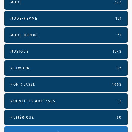
MODE
323
MODE-FEMME
161
MODE-HOMME
71
MUSIQUE
1643
NETWORK
35
NON CLASSÉ
1053
NOUVELLES ADRESSES
12
NUMÉRIQUE
60