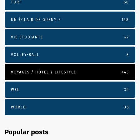
TURF
60
UN ÉCLAIR DE GUENY ⚡️
148
VIE ÉTUDIANTE
47
VOLLEY-BALL
3
VOYAGES / HÔTEL / LIFESTYLE
443
WEL
35
WORLD
36
Popular posts