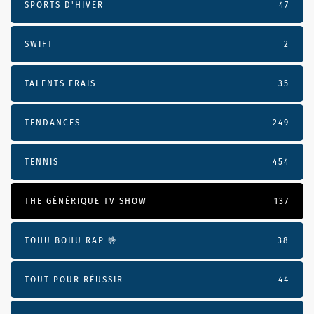
SPORTS D'HIVER
47
SWIFT
2
TALENTS FRAIS
35
TENDANCES
249
TENNIS
454
THE GÉNÉRIQUE TV SHOW
137
TOHU BOHU RAP 🤟
38
TOUT POUR RÉUSSIR
44