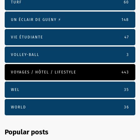
TURF
60
UN ÉCLAIR DE GUENY ⚡️
148
VIE ÉTUDIANTE
47
VOLLEY-BALL
3
VOYAGES / HÔTEL / LIFESTYLE
443
WEL
35
WORLD
36
Popular posts