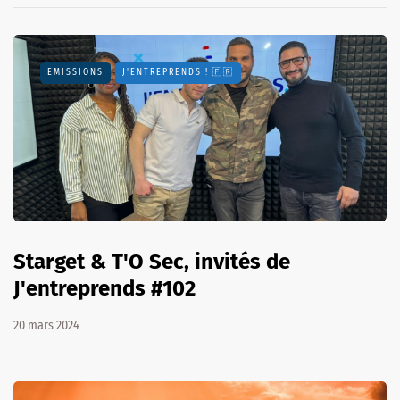
EMISSIONS
J'ENTREPRENDS ! 🇫🇷
Starget & T'O Sec, invités de
J'entreprends #102
20 mars 2024