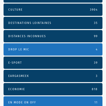
CULTURE
3904
DESTINATIONS LOINTAINES
35
DISTANCES INCONNUES
99
DROP LE MIC
4
E-SPORT
39
EARGASMEEK
3
ECONOMIE
818
EN MODE ON OFF
11