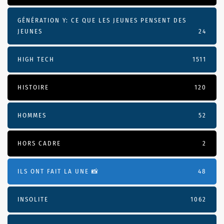
GÉNÉRATION Y: CE QUE LES JEUNES PENSENT DES
JEUNES
24
HIGH TECH
1511
HISTOIRE
120
HOMMES
52
HORS CADRE
2
ILS ONT FAIT LA UNE 📸
48
INSOLITE
1062