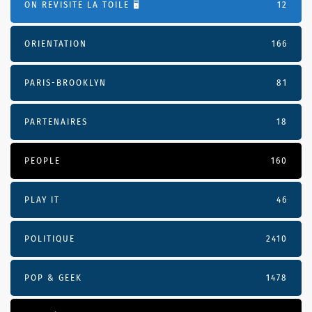
ON REVISITE LA TOILE 🖥️
12
ORIENTATION
166
PARIS-BROOKLYN
81
PARTENAIRES
18
PEOPLE
160
PLAY IT
46
POLITIQUE
2410
POP & GEEK
1478