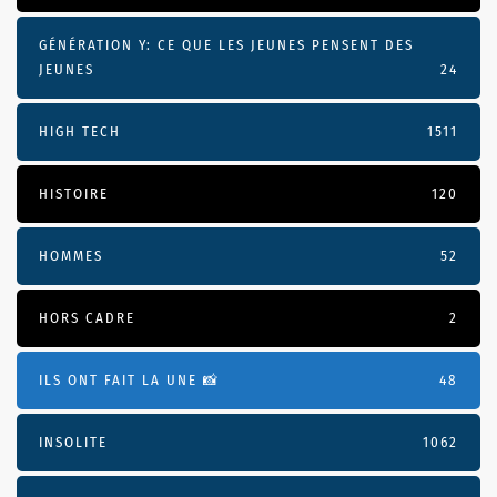
GÉNÉRATION Y: CE QUE LES JEUNES PENSENT DES
JEUNES
24
HIGH TECH
1511
HISTOIRE
120
HOMMES
52
HORS CADRE
2
ILS ONT FAIT LA UNE 📸
48
INSOLITE
1062