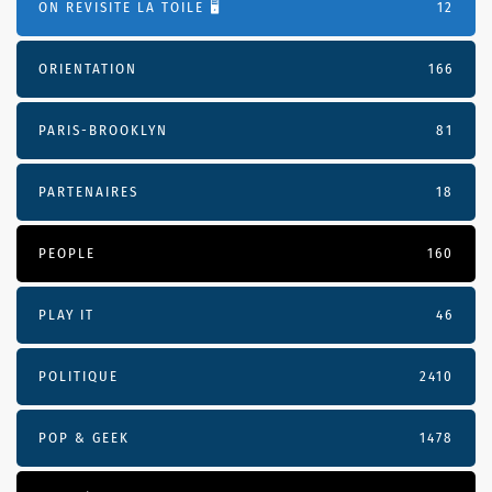
ON REVISITE LA TOILE 🖥️
12
ORIENTATION
166
PARIS-BROOKLYN
81
PARTENAIRES
18
PEOPLE
160
PLAY IT
46
POLITIQUE
2410
POP & GEEK
1478