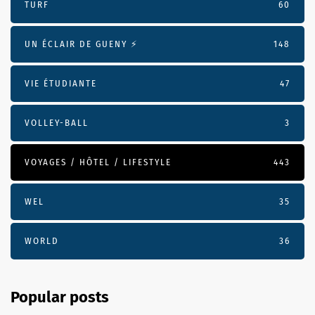
TURF
60
UN ÉCLAIR DE GUENY ⚡️
148
VIE ÉTUDIANTE
47
VOLLEY-BALL
3
VOYAGES / HÔTEL / LIFESTYLE
443
WEL
35
WORLD
36
Popular posts