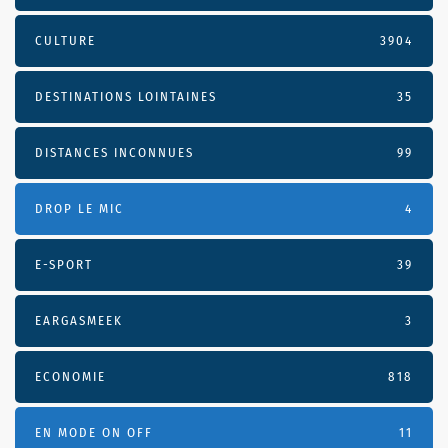
CULTURE
3904
DESTINATIONS LOINTAINES
35
DISTANCES INCONNUES
99
DROP LE MIC
4
E-SPORT
39
EARGASMEEK
3
ECONOMIE
818
EN MODE ON OFF
11