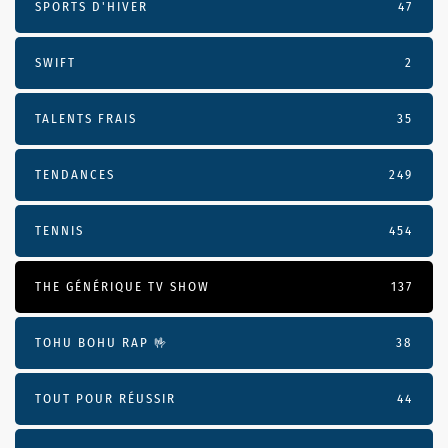
SPORTS D'HIVER
47
SWIFT
2
TALENTS FRAIS
35
TENDANCES
249
TENNIS
454
THE GÉNÉRIQUE TV SHOW
137
TOHU BOHU RAP 🤟
38
TOUT POUR RÉUSSIR
44