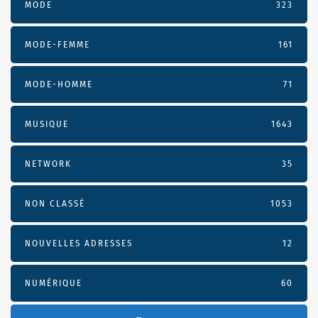
MODE
323
MODE-FEMME
161
MODE-HOMME
71
MUSIQUE
1643
NETWORK
35
NON CLASSÉ
1053
NOUVELLES ADRESSES
12
NUMÉRIQUE
60