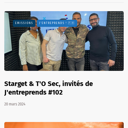
EMISSIONS
J'ENTREPRENDS ! 🇫🇷
Starget & T'O Sec, invités de
J'entreprends #102
20 mars 2024