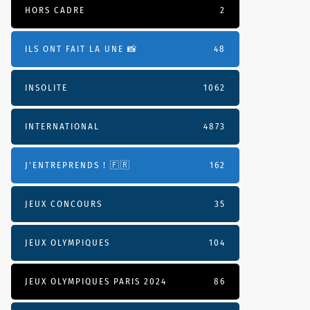
HORS CADRE
2
ILS ONT FAIT LA UNE 📸
48
INSOLITE
1062
INTERNATIONAL
4873
J'ENTREPRENDS ! 🇫🇷
162
JEUX CONCOURS
35
JEUX OLYMPIQUES
104
JEUX OLYMPIQUES PARIS 2024
86