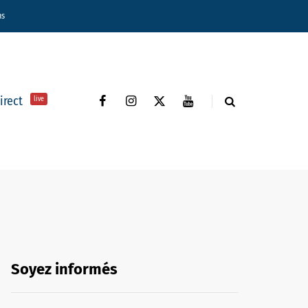
ns
direct
live
Soyez informés