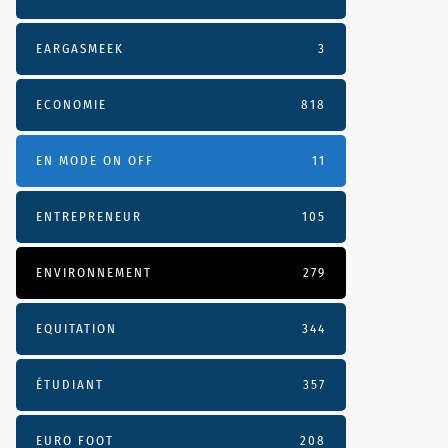
EARGASMEEK
3
ECONOMIE
818
EN MODE ON OFF
11
ENTREPRENEUR
105
ENVIRONNEMENT
279
EQUITATION
344
ÉTUDIANT
357
EURO FOOT
208