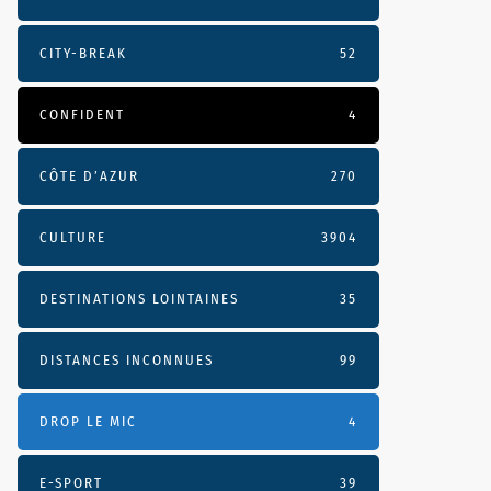
CITY-BREAK
52
CONFIDENT
4
CÔTE D’AZUR
270
CULTURE
3904
DESTINATIONS LOINTAINES
35
DISTANCES INCONNUES
99
DROP LE MIC
4
E-SPORT
39