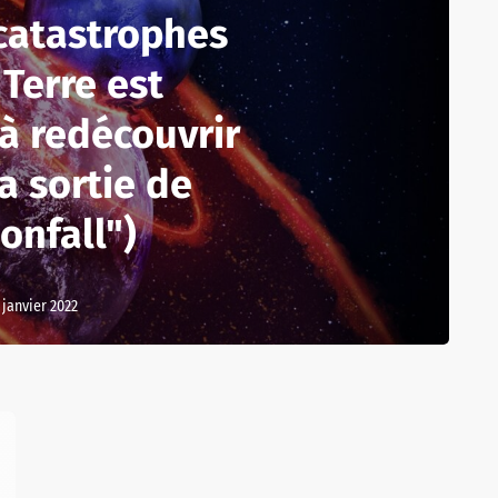
 catastrophes
 Terre est
(à redécouvrir
a sortie de
onfall")
 janvier 2022