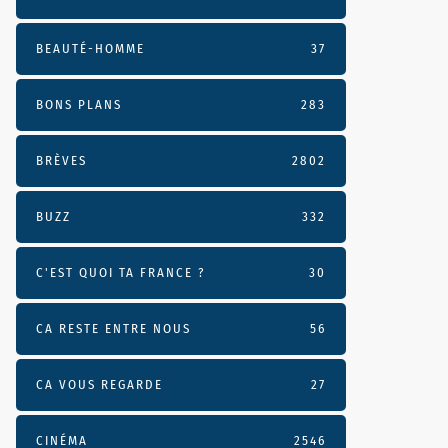
BEAUTÉ-HOMME
37
BONS PLANS
283
BRÈVES
2802
BUZZ
332
C'EST QUOI TA FRANCE ?
30
CA RESTE ENTRE NOUS
56
CA VOUS REGARDE
27
CINÉMA
2546