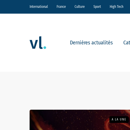
International
France
Culture
Sport
High Tech
Dernières actualités
Ca
A LA UNE