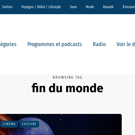
Sorties
Voyages / Hôtel / Lifestyle
Sexo
Mode
Beauté
Émissio
tégories
Programmes et podcasts
Radio
Voir le 
BROWSING TAG
fin du monde
CINÉMA
CULTURE