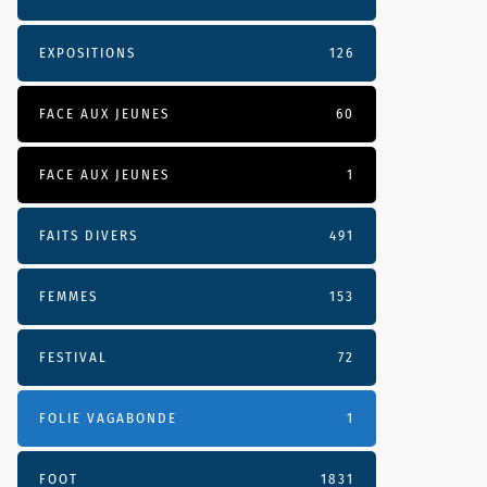
EXPOSITIONS
126
FACE AUX JEUNES
60
FACE AUX JEUNES
1
FAITS DIVERS
491
FEMMES
153
FESTIVAL
72
FOLIE VAGABONDE
1
FOOT
1831