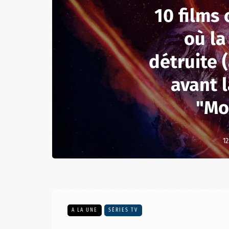
10 films
où la
détruite 
avant l
"Mo
12
A LA UNE
SÉRIES TV