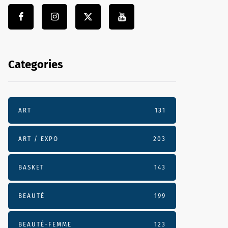
Categories
ART
131
ART / EXPO
203
BASKET
143
BEAUTÉ
199
BEAUTÉ-FEMME
123