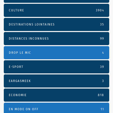
CULTURE
3904
DESTINATIONS LOINTAINES
35
DISTANCES INCONNUES
99
DROP LE MIC
4
E-SPORT
39
EARGASMEEK
3
ECONOMIE
818
EN MODE ON OFF
11