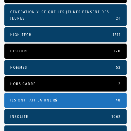
GÉNÉRATION Y: CE QUE LES JEUNES PENSENT DES
JEUNES
24
HIGH TECH
1511
HISTOIRE
120
HOMMES
52
HORS CADRE
2
ILS ONT FAIT LA UNE 📸
48
INSOLITE
1062