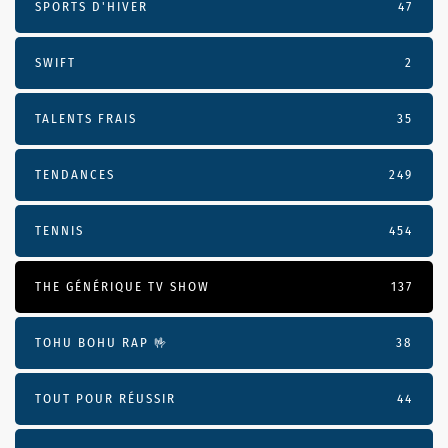
SPORTS D'HIVER
47
SWIFT
2
TALENTS FRAIS
35
TENDANCES
249
TENNIS
454
THE GÉNÉRIQUE TV SHOW
137
TOHU BOHU RAP 🤟
38
TOUT POUR RÉUSSIR
44