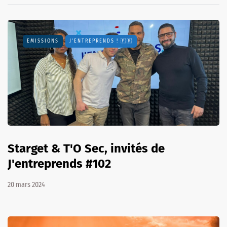
EMISSIONS
J'ENTREPRENDS ! 🇫🇷
Starget & T'O Sec, invités de
J'entreprends #102
20 mars 2024