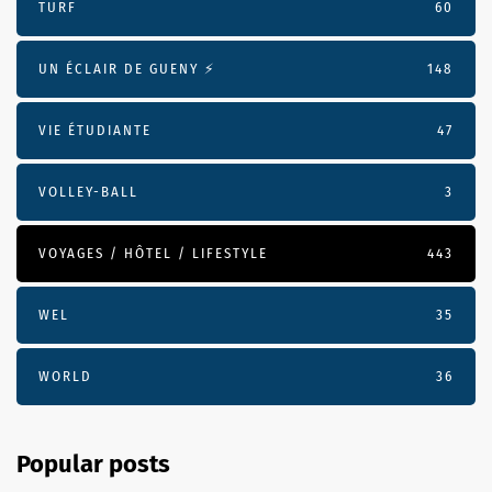
TURF
60
UN ÉCLAIR DE GUENY ⚡️
148
VIE ÉTUDIANTE
47
VOLLEY-BALL
3
VOYAGES / HÔTEL / LIFESTYLE
443
WEL
35
WORLD
36
Popular posts