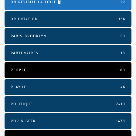
ON REVISITE LA TOILE 🖥️
12
ORIENTATION
166
PARIS-BROOKLYN
81
PARTENAIRES
18
PEOPLE
160
PLAY IT
46
POLITIQUE
2410
POP & GEEK
1478