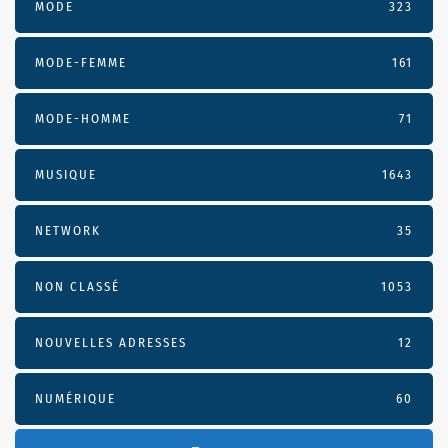
MODE
323
MODE-FEMME
161
MODE-HOMME
71
MUSIQUE
1643
NETWORK
35
NON CLASSÉ
1053
NOUVELLES ADRESSES
12
NUMÉRIQUE
60