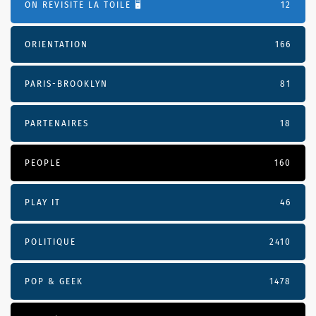
ON REVISITE LA TOILE 🖥️
12
ORIENTATION
166
PARIS-BROOKLYN
81
PARTENAIRES
18
PEOPLE
160
PLAY IT
46
POLITIQUE
2410
POP & GEEK
1478