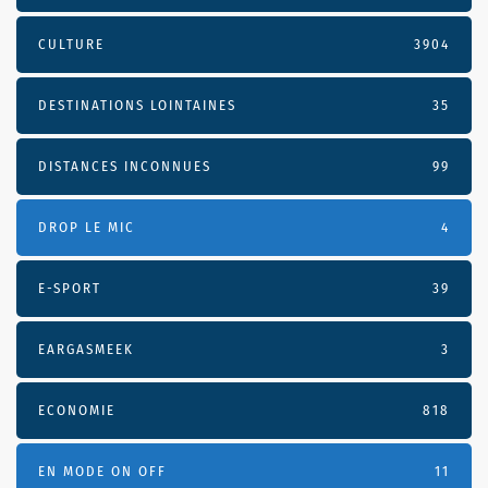
CULTURE
3904
DESTINATIONS LOINTAINES
35
DISTANCES INCONNUES
99
DROP LE MIC
4
E-SPORT
39
EARGASMEEK
3
ECONOMIE
818
EN MODE ON OFF
11