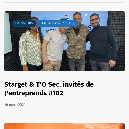
EMISSIONS
J'ENTREPRENDS ! 🇫🇷
Starget & T'O Sec, invités de
J'entreprends #102
20 mars 2024