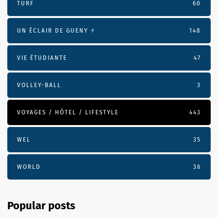
TURF
60
UN ÉCLAIR DE GUENY ⚡️
148
VIE ÉTUDIANTE
47
VOLLEY-BALL
3
VOYAGES / HÔTEL / LIFESTYLE
443
WEL
35
WORLD
36
Popular posts