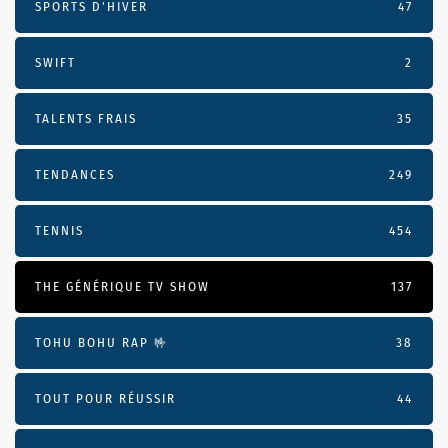
SPORTS D'HIVER
47
SWIFT
2
TALENTS FRAIS
35
TENDANCES
249
TENNIS
454
THE GÉNÉRIQUE TV SHOW
137
TOHU BOHU RAP 🤟
38
TOUT POUR RÉUSSIR
44