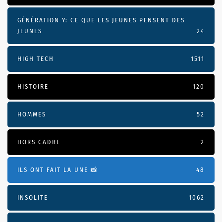
GÉNÉRATION Y: CE QUE LES JEUNES PENSENT DES
JEUNES
24
HIGH TECH
1511
HISTOIRE
120
HOMMES
52
HORS CADRE
2
ILS ONT FAIT LA UNE 📸
48
INSOLITE
1062