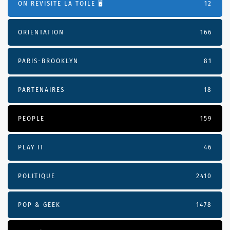
ON REVISITE LA TOILE 🖥️
12
ORIENTATION
166
PARIS-BROOKLYN
81
PARTENAIRES
18
PEOPLE
159
PLAY IT
46
POLITIQUE
2410
POP & GEEK
1478