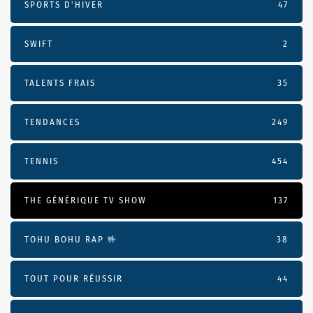
SPORTS D'HIVER
47
SWIFT
2
TALENTS FRAIS
35
TENDANCES
249
TENNIS
454
THE GÉNÉRIQUE TV SHOW
137
TOHU BOHU RAP 🤟
38
TOUT POUR RÉUSSIR
44