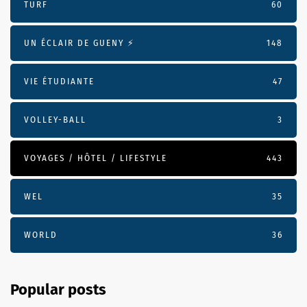
TURF
60
UN ÉCLAIR DE GUENY ⚡️
148
VIE ÉTUDIANTE
47
VOLLEY-BALL
3
VOYAGES / HÔTEL / LIFESTYLE
443
WEL
35
WORLD
36
Popular posts