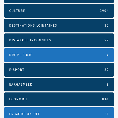
CULTURE
3904
DESTINATIONS LOINTAINES
35
DISTANCES INCONNUES
99
DROP LE MIC
4
E-SPORT
39
EARGASMEEK
3
ECONOMIE
818
EN MODE ON OFF
11