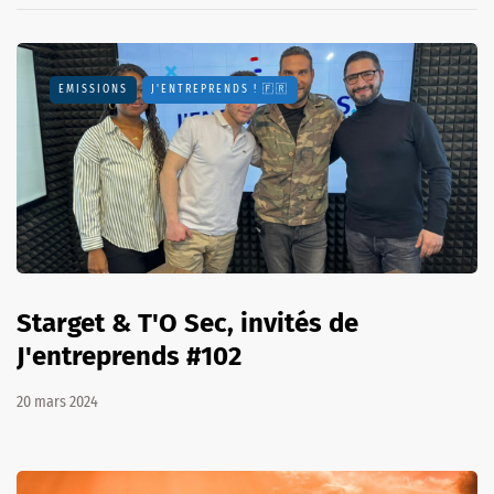
EMISSIONS
J'ENTREPRENDS ! 🇫🇷
Starget & T'O Sec, invités de
J'entreprends #102
20 mars 2024