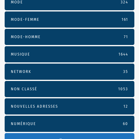
MODE
324
MODE-FEMME
161
MODE-HOMME
71
MUSIQUE
1644
NETWORK
35
NON CLASSÉ
1053
NOUVELLES ADRESSES
12
NUMÉRIQUE
60