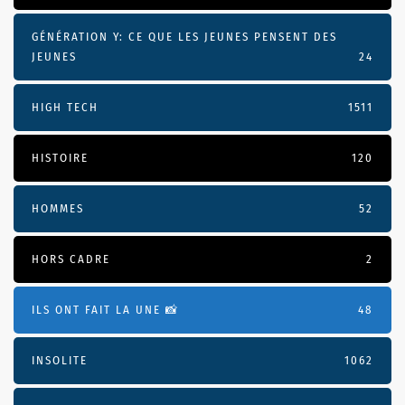
GÉNÉRATION Y: CE QUE LES JEUNES PENSENT DES
JEUNES
24
HIGH TECH
1511
HISTOIRE
120
HOMMES
52
HORS CADRE
2
ILS ONT FAIT LA UNE 📸
48
INSOLITE
1062