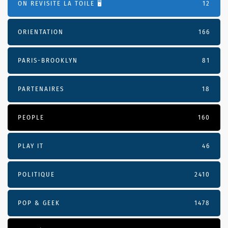
ON REVISITE LA TOILE 🖥️
12
ORIENTATION
166
PARIS-BROOKLYN
81
PARTENAIRES
18
PEOPLE
160
PLAY IT
46
POLITIQUE
2410
POP & GEEK
1478