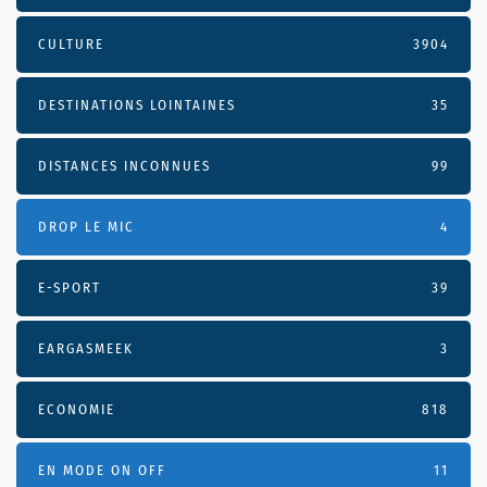
CULTURE
3904
DESTINATIONS LOINTAINES
35
DISTANCES INCONNUES
99
DROP LE MIC
4
E-SPORT
39
EARGASMEEK
3
ECONOMIE
818
EN MODE ON OFF
11