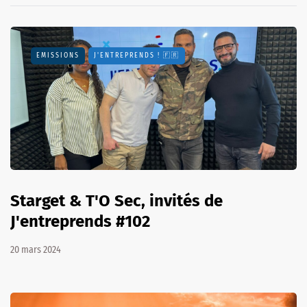
EMISSIONS
J'ENTREPRENDS ! 🇫🇷
Starget & T'O Sec, invités de
J'entreprends #102
20 mars 2024