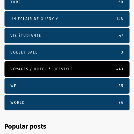
TURF
60
UN ÉCLAIR DE GUENY ⚡️
148
VIE ÉTUDIANTE
47
VOLLEY-BALL
3
VOYAGES / HÔTEL / LIFESTYLE
443
WEL
35
WORLD
36
Popular posts