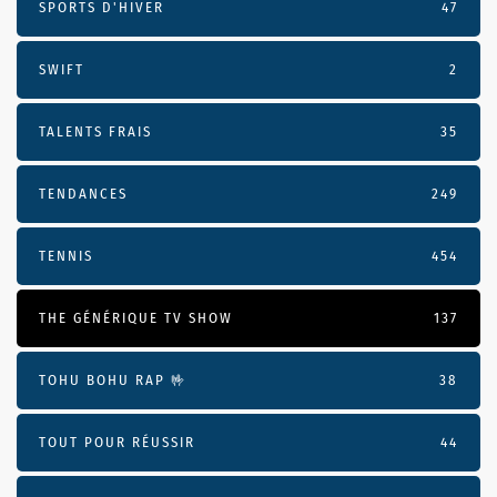
SPORTS D'HIVER
47
SWIFT
2
TALENTS FRAIS
35
TENDANCES
249
TENNIS
454
THE GÉNÉRIQUE TV SHOW
137
TOHU BOHU RAP 🤟
38
TOUT POUR RÉUSSIR
44