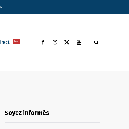
ns
direct
live
Soyez informés