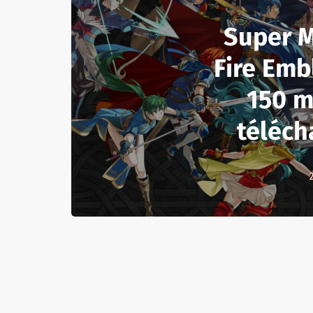
Super M
Fire Emb
150 m
téléc