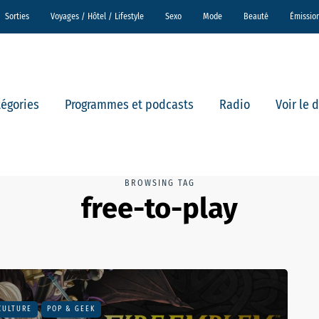
Sorties
Voyages / Hôtel / Lifestyle
Sexo
Mode
Beauté
Émissio
tégories
Programmes et podcasts
Radio
Voir le 
BROWSING TAG
free-to-play
CULTURE
POP & GEEK