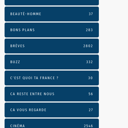
BEAUTÉ-HOMME
37
BONS PLANS
283
BRÈVES
2802
BUZZ
332
C'EST QUOI TA FRANCE ?
30
CA RESTE ENTRE NOUS
56
CA VOUS REGARDE
27
CINÉMA
2546