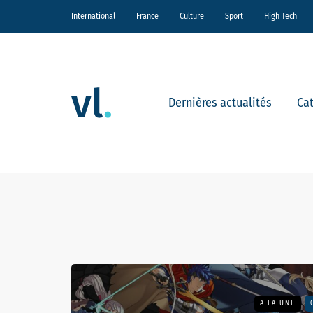
International
France
Culture
Sport
High Tech
Dernières actualités
Ca
A LA UNE