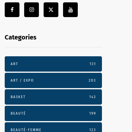
Categories
ART
131
ART / EXPO
203
BASKET
143
BEAUTÉ
199
BEAUTÉ-FEMME
123