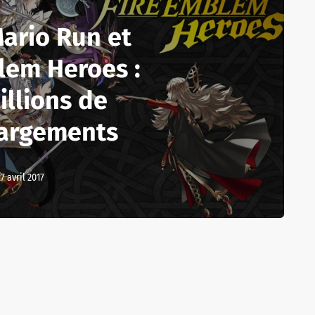
ario Run et
lem Heroes :
illions de
hargements
27 avril 2017