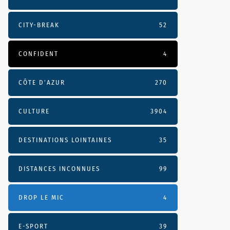
CITY-BREAK
52
CONFIDENT
4
CÔTE D’AZUR
270
CULTURE
3904
DESTINATIONS LOINTAINES
35
DISTANCES INCONNUES
99
DROP LE MIC
4
E-SPORT
39