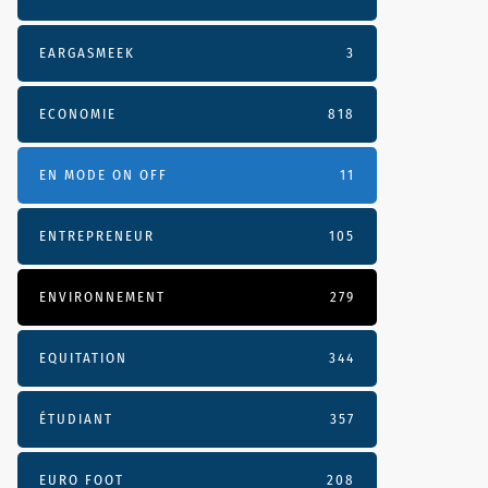
EARGASMEEK
3
ECONOMIE
818
EN MODE ON OFF
11
ENTREPRENEUR
105
ENVIRONNEMENT
279
EQUITATION
344
ÉTUDIANT
357
EURO FOOT
208