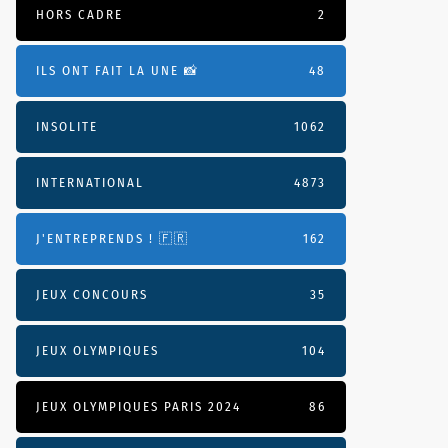
HORS CADRE
2
ILS ONT FAIT LA UNE 📸
48
INSOLITE
1062
INTERNATIONAL
4873
J'ENTREPRENDS ! 🇫🇷
162
JEUX CONCOURS
35
JEUX OLYMPIQUES
104
JEUX OLYMPIQUES PARIS 2024
86