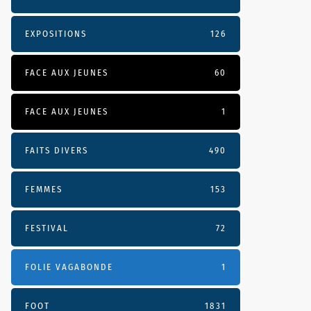
EXPOSITIONS
126
FACE AUX JEUNES
60
FACE AUX JEUNES
1
FAITS DIVERS
490
FEMMES
153
FESTIVAL
72
FOLIE VAGABONDE
1
FOOT
1831