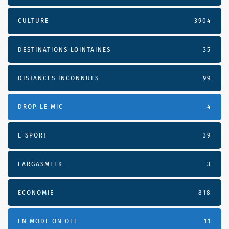
CULTURE
3904
DESTINATIONS LOINTAINES
35
DISTANCES INCONNUES
99
DROP LE MIC
4
E-SPORT
39
EARGASMEEK
3
ECONOMIE
818
EN MODE ON OFF
11