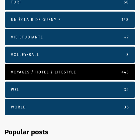
TURF
60
UN ÉCLAIR DE GUENY ⚡️
148
VIE ÉTUDIANTE
47
VOLLEY-BALL
3
VOYAGES / HÔTEL / LIFESTYLE
443
WEL
35
WORLD
36
Popular posts