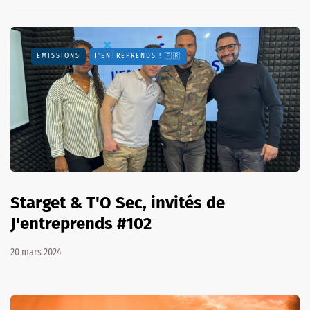
EMISSIONS
J'ENTREPRENDS ! 🇫🇷
Starget & T'O Sec, invités de
J'entreprends #102
20 mars 2024