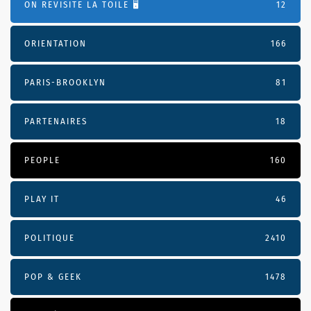
ON REVISITE LA TOILE 🖥️
12
ORIENTATION
166
PARIS-BROOKLYN
81
PARTENAIRES
18
PEOPLE
160
PLAY IT
46
POLITIQUE
2410
POP & GEEK
1478