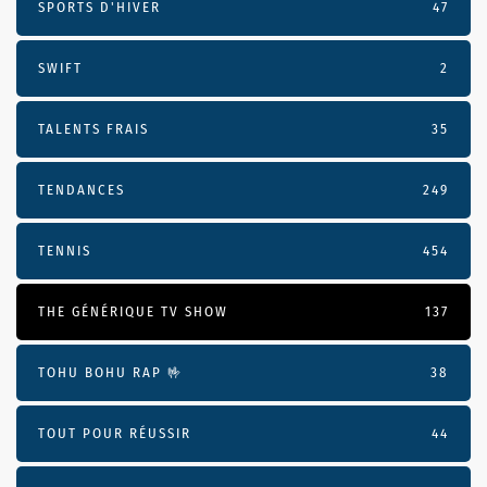
SPORTS D'HIVER
47
SWIFT
2
TALENTS FRAIS
35
TENDANCES
249
TENNIS
454
THE GÉNÉRIQUE TV SHOW
137
TOHU BOHU RAP 🤟
38
TOUT POUR RÉUSSIR
44