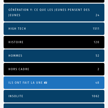
GÉNÉRATION Y: CE QUE LES JEUNES PENSENT DES
JEUNES
24
HIGH TECH
1511
HISTOIRE
120
HOMMES
52
HORS CADRE
2
ILS ONT FAIT LA UNE 📸
48
INSOLITE
1062