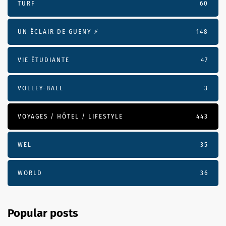
TURF
60
UN ÉCLAIR DE GUENY ⚡️
148
VIE ÉTUDIANTE
47
VOLLEY-BALL
3
VOYAGES / HÔTEL / LIFESTYLE
443
WEL
35
WORLD
36
Popular posts