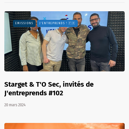
EMISSIONS
J'ENTREPRENDS ! 🇫🇷
Starget & T'O Sec, invités de
J'entreprends #102
20 mars 2024