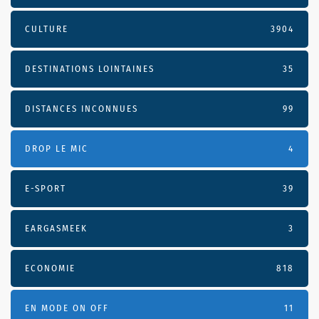
CULTURE
3904
DESTINATIONS LOINTAINES
35
DISTANCES INCONNUES
99
DROP LE MIC
4
E-SPORT
39
EARGASMEEK
3
ECONOMIE
818
EN MODE ON OFF
11