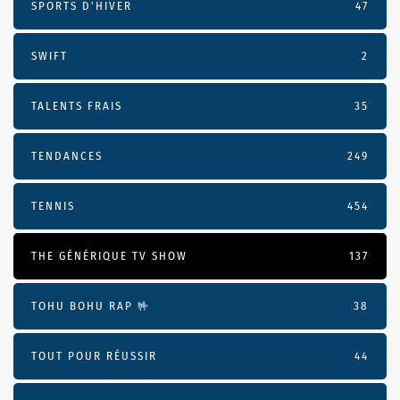
SPORTS D'HIVER
47
SWIFT
2
TALENTS FRAIS
35
TENDANCES
249
TENNIS
454
THE GÉNÉRIQUE TV SHOW
137
TOHU BOHU RAP 🤟
38
TOUT POUR RÉUSSIR
44