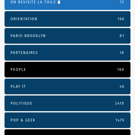
ON REVISITE LA TOILE 🖥️
12
ORIENTATION
166
PARIS-BROOKLYN
81
PARTENAIRES
18
PEOPLE
160
PLAY IT
46
POLITIQUE
2410
POP & GEEK
1479