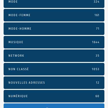
MODE
324
MODE-FEMME
161
MODE-HOMME
71
MUSIQUE
1644
NETWORK
35
NON CLASSÉ
1053
NOUVELLES ADRESSES
12
NUMÉRIQUE
60