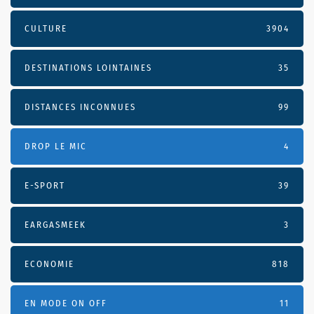
CULTURE
3904
DESTINATIONS LOINTAINES
35
DISTANCES INCONNUES
99
DROP LE MIC
4
E-SPORT
39
EARGASMEEK
3
ECONOMIE
818
EN MODE ON OFF
11