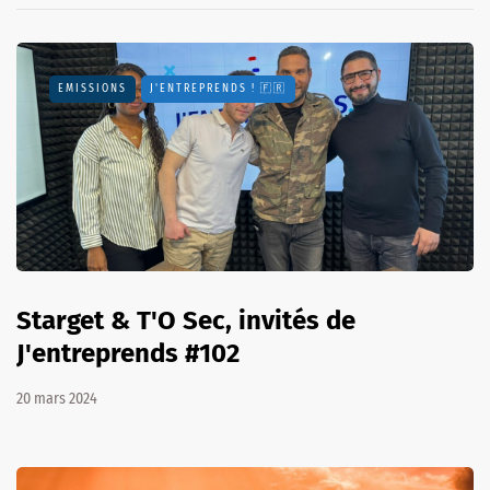
EMISSIONS
J'ENTREPRENDS ! 🇫🇷
Starget & T'O Sec, invités de
J'entreprends #102
20 mars 2024