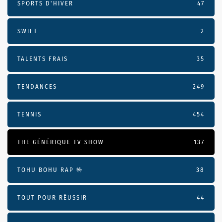
SPORTS D'HIVER
47
SWIFT
2
TALENTS FRAIS
35
TENDANCES
249
TENNIS
454
THE GÉNÉRIQUE TV SHOW
137
TOHU BOHU RAP 🤟
38
TOUT POUR RÉUSSIR
44