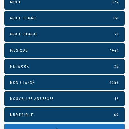
MODE
324
MODE-FEMME
161
MODE-HOMME
71
MUSIQUE
1644
NETWORK
35
NON CLASSÉ
1053
NOUVELLES ADRESSES
12
NUMÉRIQUE
60