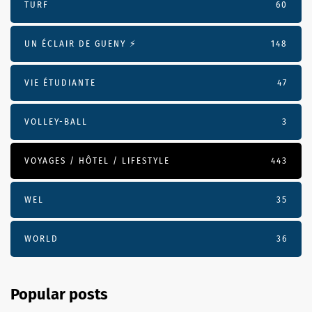
TURF
60
UN ÉCLAIR DE GUENY ⚡️
148
VIE ÉTUDIANTE
47
VOLLEY-BALL
3
VOYAGES / HÔTEL / LIFESTYLE
443
WEL
35
WORLD
36
Popular posts