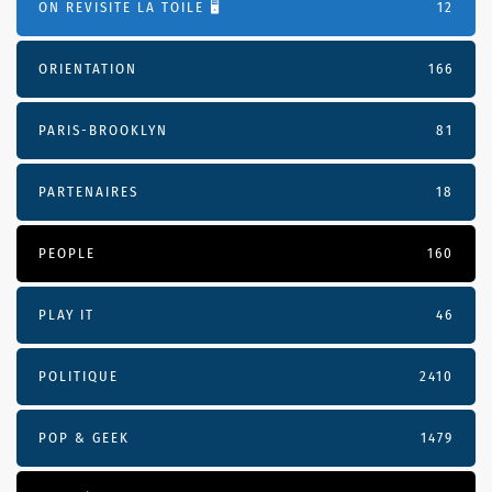
ON REVISITE LA TOILE 🖥️
12
ORIENTATION
166
PARIS-BROOKLYN
81
PARTENAIRES
18
PEOPLE
160
PLAY IT
46
POLITIQUE
2410
POP & GEEK
1479