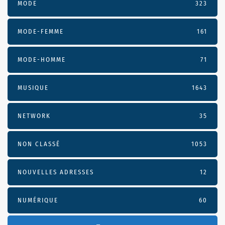
MODE
323
MODE-FEMME
161
MODE-HOMME
71
MUSIQUE
1643
NETWORK
35
NON CLASSÉ
1053
NOUVELLES ADRESSES
12
NUMÉRIQUE
60