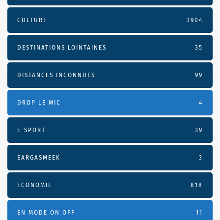
CULTURE
3904
DESTINATIONS LOINTAINES
35
DISTANCES INCONNUES
99
DROP LE MIC
4
E-SPORT
39
EARGASMEEK
3
ECONOMIE
818
EN MODE ON OFF
11