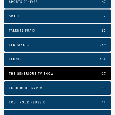
SPORTS D'HIVER
47
SWIFT
2
TALENTS FRAIS
35
TENDANCES
249
TENNIS
454
THE GÉNÉRIQUE TV SHOW
137
TOHU BOHU RAP 🤟
38
TOUT POUR RÉUSSIR
44