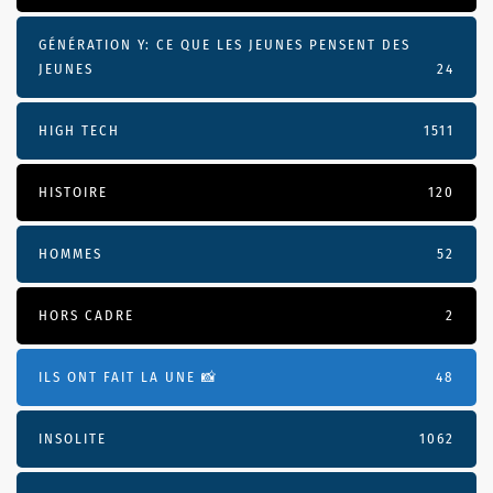
GÉNÉRATION Y: CE QUE LES JEUNES PENSENT DES
JEUNES
24
HIGH TECH
1511
HISTOIRE
120
HOMMES
52
HORS CADRE
2
ILS ONT FAIT LA UNE 📸
48
INSOLITE
1062