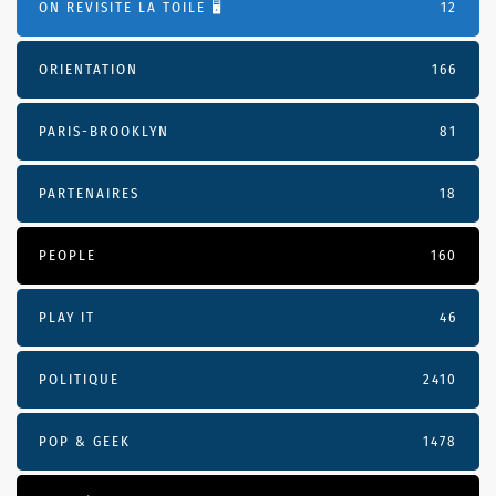
ON REVISITE LA TOILE 🖥️
12
ORIENTATION
166
PARIS-BROOKLYN
81
PARTENAIRES
18
PEOPLE
160
PLAY IT
46
POLITIQUE
2410
POP & GEEK
1478