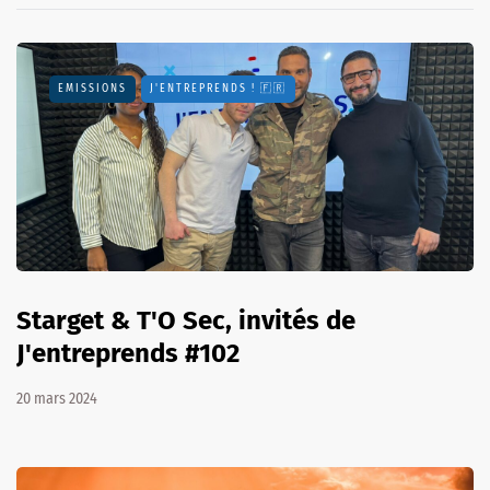
EMISSIONS
J'ENTREPRENDS ! 🇫🇷
Starget & T'O Sec, invités de
J'entreprends #102
20 mars 2024