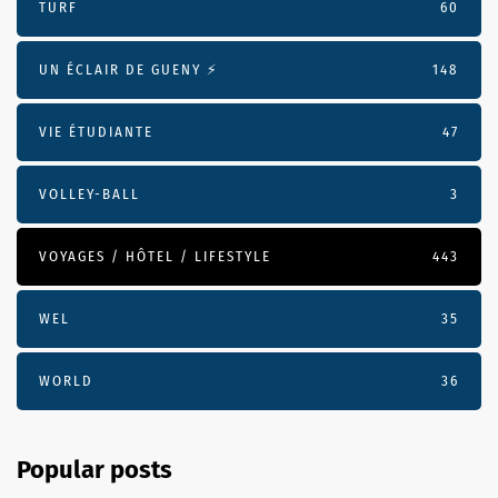
TURF
60
UN ÉCLAIR DE GUENY ⚡️
148
VIE ÉTUDIANTE
47
VOLLEY-BALL
3
VOYAGES / HÔTEL / LIFESTYLE
443
WEL
35
WORLD
36
Popular posts